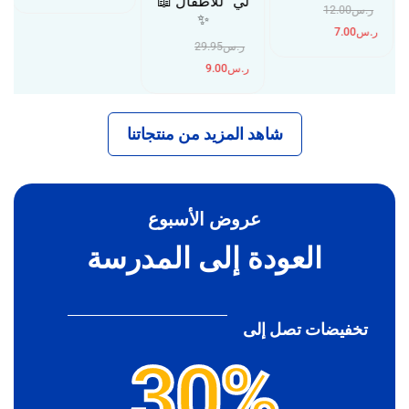
لي” للأطفال 📖
ر.س
12.00
✨
ر.س
7.00
ر.س
29.95
ر.س
9.00
شاهد المزيد من منتجاتنا
عروض الأسبوع
العودة إلى المدرسة
تخفيضات تصل إلى
30%