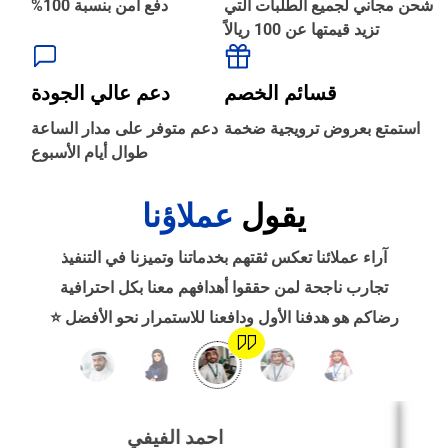
شحن مجاني لجميع الطلبات التي
دفع آمن بنسبة 100%
تزيد قيمتها عن 100 ريالاً
‹
الطباعة والأدوات المكتبية
قسائم الخصم
دعم عالي الجودة
‹
استمتع بعروض ترويجية ضخمة
دعم متوفر على مدار الساعة
حجز طيران
طوال أيام الأسبوع
يقول
عملاؤنا
‹
التدريب
آراء عملائنا تعكس ثقتهم بخدماتنا وتميزنا في التنفيذ
‹
تجارب ناجحة لمن حققوا أهدافهم معنا بكل احترافية
الوظائف
رضاكم هو هدفنا الأول ودافعنا للاستمرار نحو الأفضل ⭐
‹
تصميم موقع/متجر/تطبيق
احمد الفيفي
‹
التسويق الإلكتروني