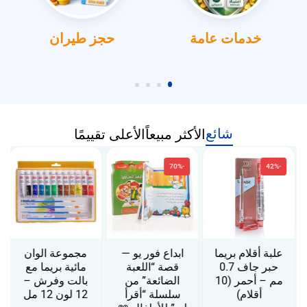
خدمات عامة
حجز طيران
شائع
الأكثر مبيعاً
الأعلى تقييمًا
-70%
-42%
علبة أقلام بريما
ابداع فور يو —
مجموعة الوان
حبر جاف 0.7
قصة “اللعبة
مائية بريما مع
مم – أحمر (10
الضائعة” من
بالت وفرش –
أقلام)
سلسلة “أقرأ
12 لون 12 مل