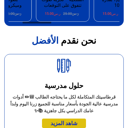
100W
تتفوق على التوقعات
وميكروفون 
25.
ر.س
15.00
ر.س
25.00
ر.س
15.00
ر.س
25.00
ر.
نحن نقدم
الأفضل
حلول مدرسية
قرطاسيتك المتكاملة لكل ما يحتاجه الطالب 🎒✏️ أدوات
مدرسية عالية الجودة بأسعار مناسبة للجميع زرنا اليوم وابدأ
عامك الدراسي بكل جاهزية 📚✨
شاهد المزيد