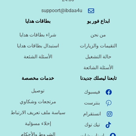
أسئلة سريعة لتحديد الطلب
suppoort@ibdaa4u
ما نوع الخدمة المطلوبة؟
ابداع فور يو
بطاقات هدايا
من نحن
شراء بطاقات هدايا
ما اللغة المطلوبة؟
التقيمات والزيارات
استبدال بطاقات هدايا
حالة التشغيل
الأسئلة الشئعة
ما نوع الملف؟
الأسئلة الشائعة
تابعنا ليصلك جديدنا
خدمات مخصصة
توصيل
فيسبوك
ما درجة الاستعجال؟
مرتجعات وشكاوي
بنترست
سياسة ملف تعريف الارتباط
انستقرام
هل تحتاج تنسيقًا أو توثيق مراجع؟
إخلاء مسؤلية
تيك توك
الشروط والأحكام
اسناب شات