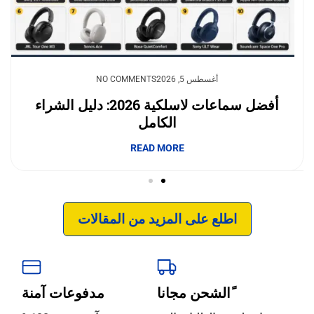
يوليو 23, 2026
أغسطس 5, 2026
NO COMMENTS
NO COMMENTS
وداعًا لقلق نفاد الشحن.. بطاريات السيليكون
أفضل سماعات لاسلكية 2026: دليل الشراء
الكامل
والكربون تغيّر مستقبل الجوالات
إبداع فور يو
READ MORE
READ MORE
اطلع على المزيد من المقالات
ًالشحن مجانا
مدفوعات آمنة
‹
الترجمة والبحوث