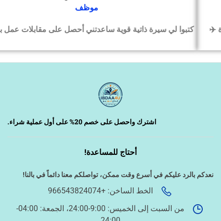
موظف
كتبوا لي سيرة ذاتية قوية ساعدتني أحصل على مقابلات عمل بسرعة
‹
السيرة الذاتية وملفات التقديم
‹
تصميم الكروت واللوحات والمطبوعات
‹
تصميم فيديو/صورة/كتابة محتوى
اشترك واحصل على خصم 20% على أول عملية شراء.
أحتاج للمساعدة!
‹
دراسة الجدوى وخطط المشاريع
نعدكم بالرد عليكم في أسرع وقت ممكن،
تواصلكم معنا دائماً في بالنا!
الخط الساخن: +966543824074
‹
الخدمات الإلكترونية الحكومية
من السبت إلى الخميس: 9:00-24:00، الجمعة: 04:00-
24:00