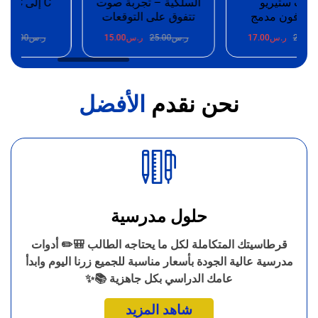
ت ستيريو
السلكية – تجربة صوت
وفون مدمج
تتفوق على التوقعات
100W
25.
ر.س
17.00
ر.س
25.00
ر.س
15.00
ر.س
25.00
ر.
نحن نقدم
الأفضل
حلول مدرسية
قرطاسيتك المتكاملة لكل ما يحتاجه الطالب 🎒✏️ أدوات
مدرسية عالية الجودة بأسعار مناسبة للجميع زرنا اليوم وابدأ
عامك الدراسي بكل جاهزية 📚✨
شاهد المزيد