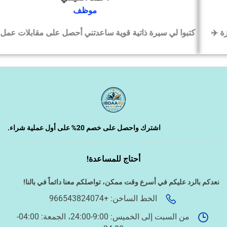
‹
التسويق الإلكتروني
موظف
كتبوا لي سيرة ذاتية قوية ساعدتني أحصل على مقابلات عمل بسرعة
‹
السيرة الذاتية وملفات التقديم
‹
تصميم الكروت واللوحات والمطبوعات
‹
تصميم فيديو/صورة/كتابة محتوى
اشترك واحصل على خصم 20% على أول عملية شراء.
أحتاج للمساعدة!
‹
دراسة الجدوى وخطط المشاريع
نعدكم بالرد عليكم في أسرع وقت ممكن،
تواصلكم معنا دائماً في بالنا!
الخط الساخن: +966543824074
‹
الخدمات الإلكترونية الحكومية
من السبت إلى الخميس: 9:00-24:00، الجمعة: 04:00-