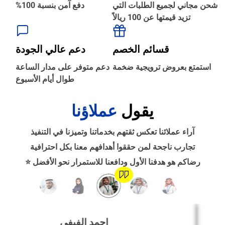
شحن مجاني لجميع الطلبات التي
دفع آمن بنسبة 100%
تزيد قيمتها عن 100 ريالاً
‹
الطباعة والأدوات المكتبية
قسائم الخصم
دعم عالي الجودة
‹
استمتع بعروض ترويجية ضخمة
دعم متوفر على مدار الساعة
حجز طيران
طوال أيام الأسبوع
يقول
عملاؤنا
‹
التدريب
آراء عملائنا تعكس ثقتهم بخدماتنا وتميزنا في التنفيذ
‹
تجارب ناجحة لمن حققوا أهدافهم معنا بكل احترافية
الوظائف
رضاكم هو هدفنا الأول ودافعنا للاستمرار نحو الأفضل ⭐
‹
تصميم موقع/متجر/تطبيق
احمد الفيفي