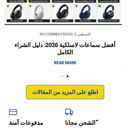
يوليو 23, 2026
أغسطس 5, 2026
NO COMMENTS
NO COMMENTS
وداعًا لقلق نفاد الشحن.. بطاريات السيليكون
أفضل سماعات لاسلكية 2026: دليل الشراء
الكامل
والكربون تغيّر مستقبل الجوالات
إبداع فور يو
READ MORE
READ MORE
اطلع على المزيد من المقالات
ًالشحن مجانا
مدفوعات آمنة
‹
الترجمة والبحوث