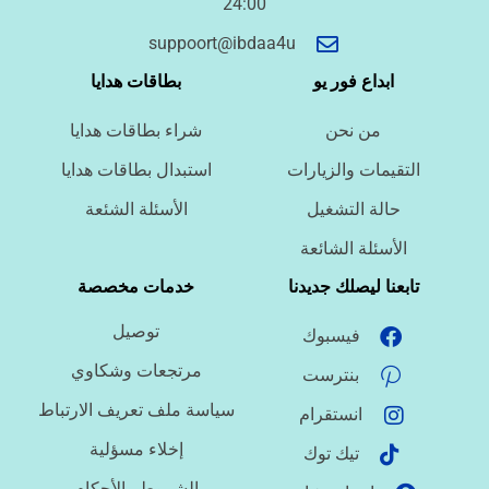
24:00
أسئلة سريعة لتحديد الطلب
suppoort@ibdaa4u
ما نوع الخدمة المطلوبة؟
ابداع فور يو
بطاقات هدايا
من نحن
شراء بطاقات هدايا
ما اللغة المطلوبة؟
التقيمات والزيارات
استبدال بطاقات هدايا
حالة التشغيل
الأسئلة الشئعة
ما نوع الملف؟
الأسئلة الشائعة
تابعنا ليصلك جديدنا
خدمات مخصصة
توصيل
فيسبوك
ما درجة الاستعجال؟
مرتجعات وشكاوي
بنترست
سياسة ملف تعريف الارتباط
انستقرام
هل تحتاج تنسيقًا أو توثيق مراجع؟
إخلاء مسؤلية
تيك توك
الشروط والأحكام