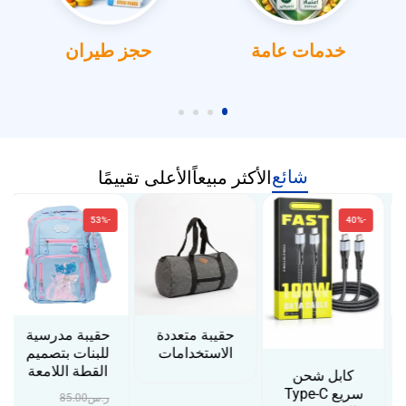
خدمات عامة
حجز طيران
شائع
الأكثر مبيعاً
الأعلى تقييمًا
-53%
-40%
حقيبة متعددة
حقيبة مدرسية
الاستخدامات
للبنات بتصميم
القطة اللامعة
كابل شحن
سريع Type-C
ر.س
85.00