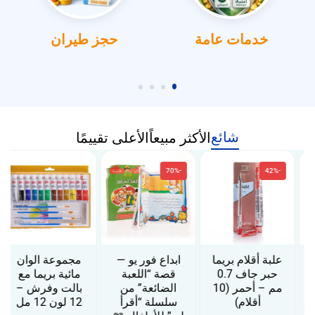
خدمات عامة
حجز طيران
شائع
الأكثر مبيعاً
الأعلى تقييمًا
-70%
-42%
علبة أقلام بريما
ابداع فور يو —
مجموعة الوان
حبر جاف 0.7
قصة “اللعبة
مائية بريما مع
مم – أحمر (10
الضائعة” من
بالت وفرش –
أقلام)
سلسلة “أقرأ
12 لون 12 مل