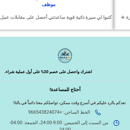
موظف
كتبوا لي سيرة ذاتية قوية ساعدتني أحصل على مقابلات عمل بسرعة
‹
السيرة الذاتية وملفات التقديم
‹
تصميم الكروت واللوحات والمطبوعات
‹
تصميم فيديو/صورة/كتابة محتوى
اشترك واحصل على خصم 20% على أول عملية شراء.
أحتاج للمساعدة!
‹
دراسة الجدوى وخطط المشاريع
نعدكم بالرد عليكم في أسرع وقت ممكن،
تواصلكم معنا دائماً في بالنا!
الخط الساخن: +966543824074
‹
الخدمات الإلكترونية الحكومية
من السبت إلى الخميس: 9:00-24:00، الجمعة: 04:00-
24:00