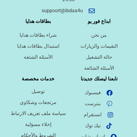
أسئلة سريعة لتحديد الطلب
suppoort@ibdaa4u
ما نوع الخدمة المطلوبة؟
ابداع فور يو
بطاقات هدايا
من نحن
شراء بطاقات هدايا
ما اللغة المطلوبة؟
التقيمات والزيارات
استبدال بطاقات هدايا
حالة التشغيل
الأسئلة الشئعة
ما نوع الملف؟
الأسئلة الشائعة
تابعنا ليصلك جديدنا
خدمات مخصصة
توصيل
فيسبوك
ما درجة الاستعجال؟
مرتجعات وشكاوي
بنترست
سياسة ملف تعريف الارتباط
انستقرام
هل تحتاج تنسيقًا أو توثيق مراجع؟
إخلاء مسؤلية
تيك توك
الشروط والأحكام
اسناب شات