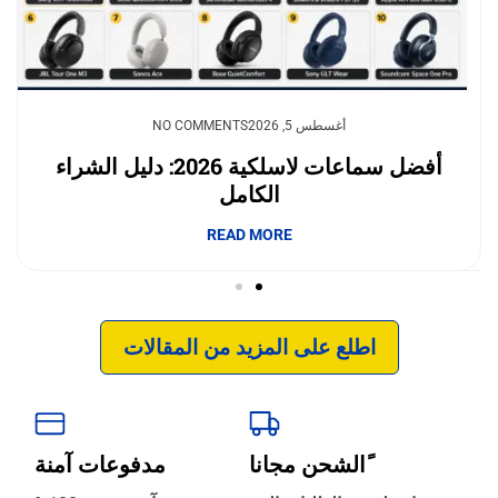
يوليو 23, 2026
أغسطس 5, 2026
NO COMMENTS
NO COMMENTS
وداعًا لقلق نفاد الشحن.. بطاريات السيليكون
أفضل سماعات لاسلكية 2026: دليل الشراء
الكامل
والكربون تغيّر مستقبل الجوالات
إبداع فور يو
READ MORE
READ MORE
اطلع على المزيد من المقالات
ًالشحن مجانا
مدفوعات آمنة
‹
الترجمة والبحوث