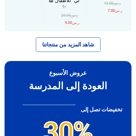
لي” للأطفال 📖
ر.س
12.00
✨
ر.س
7.00
ر.س
29.95
ر.س
9.00
شاهد المزيد من منتجاتنا
عروض الأسبوع
العودة إلى المدرسة
تخفيضات تصل إلى
30%