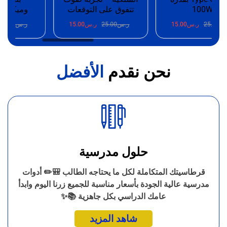
100W
تتفوق على التوقعات
وميكروفون 
25.
ر.س
15.00
ر.س
25.00
ر.س
15.00
ر.س
25.00
ر.
نحن نقدم
الأفضل
حلول مدرسية
قرطاسيتك المتكاملة لكل ما يحتاجه الطالب 🎒✏️ أدوات
مدرسية عالية الجودة بأسعار مناسبة للجميع زرنا اليوم وابدأ
عامك الدراسي بكل جاهزية 📚✨
شاهد المزيد