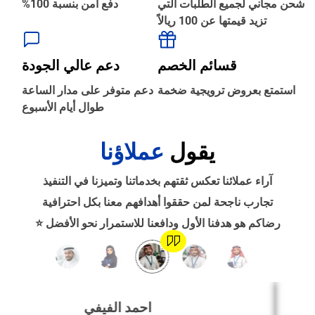
شحن مجاني لجميع الطلبات التي
دفع آمن بنسبة 100%
تزيد قيمتها عن 100 ريالاً
‹
الطباعة والأدوات المكتبية
قسائم الخصم
دعم عالي الجودة
‹
استمتع بعروض ترويجية ضخمة
دعم متوفر على مدار الساعة
حجز طيران
طوال أيام الأسبوع
يقول
عملاؤنا
‹
التدريب
آراء عملائنا تعكس ثقتهم بخدماتنا وتميزنا في التنفيذ
‹
تجارب ناجحة لمن حققوا أهدافهم معنا بكل احترافية
الوظائف
رضاكم هو هدفنا الأول ودافعنا للاستمرار نحو الأفضل ⭐
‹
تصميم موقع/متجر/تطبيق
احمد الفيفي
‹
التسويق الإلكتروني