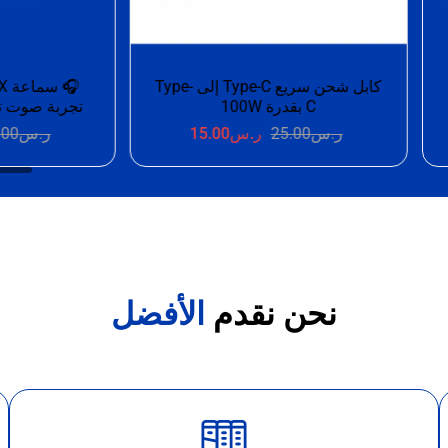
WI السلكية –
سماعة سلكية Type-C بصوت
وقعات
ستيريو وميكروفون مدمج
1
ر.س
25.00
ر.س
17.00
ر
نحن نقدم
الأفضل