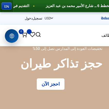
EN
التقديم في نظام نور وفارس
دورات تدريبية احترافي
ibda
تسجيل
دخول
0
🌐
ائف