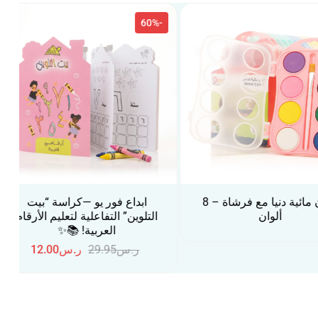
-60%
-60%
ابداع فور يو —كراسة “بيت
ابداع فور يو —كراسة “بي
التلوين” التفاعلية لتعليم الأرقام
التلوين” التفاعلية لتعليم ال
العربية! 📚✨
الإنجليزية 📚✨
ر.س
29.95
ر.س
12.00
ر.س
29.95
ر.س
12.00