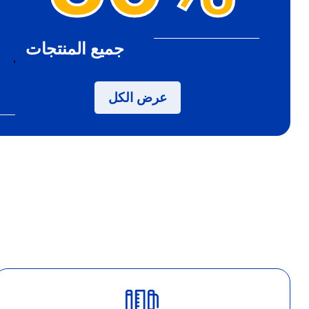
جميع المنتجات
🎧 سماعة NMAX
تجربة صوت تتفوق على الت
ر.س
25.00
ر.س
5.00
عرض الكل