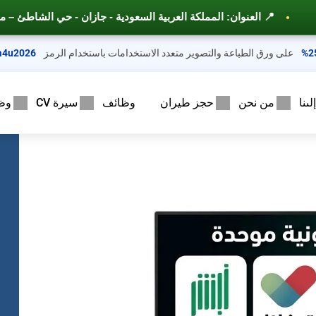
ي الشاطئ – مخطط 6 ــ شارع الأمير محمد بن عبد العزيز
على ورق الطباعة والتصوير متعدد الاستخدامات باستخدام الرمز
a4u2026
ىنا
من نحن
حجز طيران
وظائف
سيرة CV
وظ