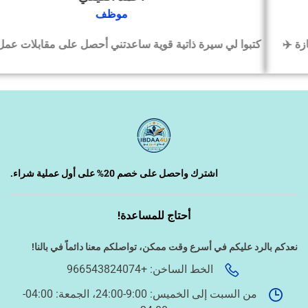
‹
التسويق الإلكتروني
موظف
كتبوا لي سيرة ذاتية قوية ساعدتني أحصل على مقابلات عمل بسرعة
‹
السيرة الذاتية وملفات التقديم
‹
تصميم الكروت واللوحات والمطبوعات
‹
تصميم فيديو/صورة/كتابة محتوى
اشترك واحصل على خصم 20% على أول عملية شراء.
أحتاج للمساعدة!
‹
دراسة الجدوى وخطط المشاريع
نعدكم بالرد عليكم في أسرع وقت ممكن،
تواصلكم معنا دائماً في بالنا!
الخط الساخن: +966543824074
‹
الخدمات الإلكترونية الحكومية
من السبت إلى الخميس: 9:00-24:00، الجمعة: 04:00-