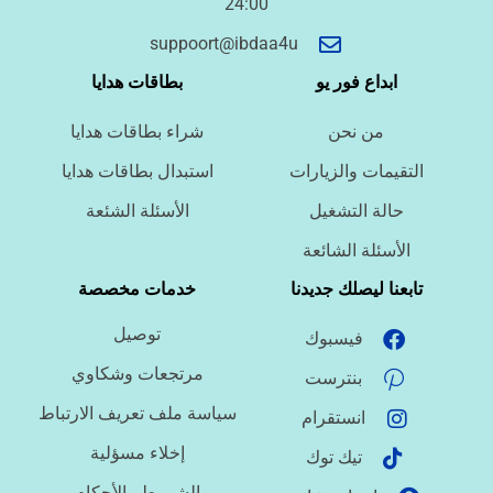
24:00
أسئلة سريعة لتحديد الطلب
suppoort@ibdaa4u
ما نوع الخدمة المطلوبة؟
ابداع فور يو
بطاقات هدايا
من نحن
شراء بطاقات هدايا
ما اللغة المطلوبة؟
التقيمات والزيارات
استبدال بطاقات هدايا
حالة التشغيل
الأسئلة الشئعة
ما نوع الملف؟
الأسئلة الشائعة
تابعنا ليصلك جديدنا
خدمات مخصصة
توصيل
فيسبوك
ما درجة الاستعجال؟
مرتجعات وشكاوي
بنترست
سياسة ملف تعريف الارتباط
انستقرام
هل تحتاج تنسيقًا أو توثيق مراجع؟
إخلاء مسؤلية
تيك توك
الشروط والأحكام