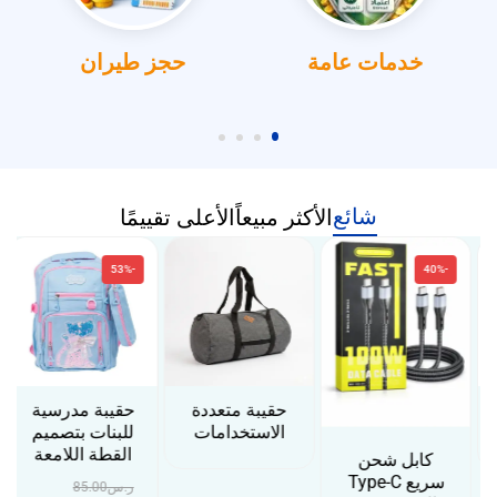
خدمات عامة
حجز طيران
شائع
الأكثر مبيعاً
الأعلى تقييمًا
-53%
-40%
حقيبة متعددة
حقيبة مدرسية
الاستخدامات
للبنات بتصميم
القطة اللامعة
كابل شحن
سريع Type-C
ر.س
85.00