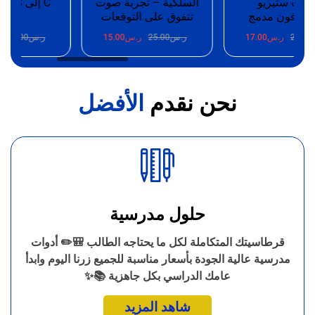
ت ستيريو
السلكية – تجربة صوت
وفون مدمج
تتفوق على التوقعات
100W
25.
ر.س
17.00
ر.س
25.00
ر.س
15.00
ر.س
25.00
ر.
نحن نقدم
الأفضل
حلول مدرسية
قرطاسيتك المتكاملة لكل ما يحتاجه الطالب 🎒✏️ أدوات
مدرسية عالية الجودة بأسعار مناسبة للجميع زرنا اليوم وابدأ
عامك الدراسي بكل جاهزية 📚✨
شاهد المزيد