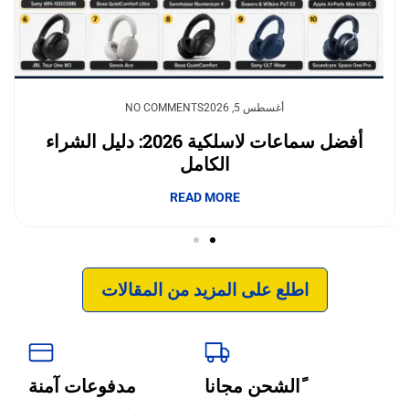
يوليو 23, 2026
أغسطس 5, 2026
NO COMMENTS
NO COMMENTS
وداعًا لقلق نفاد الشحن.. بطاريات السيليكون
أفضل سماعات لاسلكية 2026: دليل الشراء
الكامل
والكربون تغيّر مستقبل الجوالات
إبداع فور يو
READ MORE
READ MORE
اطلع على المزيد من المقالات
ًالشحن مجانا
مدفوعات آمنة
‹
الترجمة والبحوث