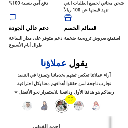
شحن مجاني لجميع الطلبات التي
دفع آمن بنسبة 100%
تزيد قيمتها عن 100 ريالاً
‹
الطباعة والأدوات المكتبية
قسائم الخصم
دعم عالي الجودة
‹
استمتع بعروض ترويجية ضخمة
دعم متوفر على مدار الساعة
حجز طيران
طوال أيام الأسبوع
يقول
عملاؤنا
‹
التدريب
آراء عملائنا تعكس ثقتهم بخدماتنا وتميزنا في التنفيذ
‹
تجارب ناجحة لمن حققوا أهدافهم معنا بكل احترافية
الوظائف
رضاكم هو هدفنا الأول ودافعنا للاستمرار نحو الأفضل ⭐
‹
تصميم موقع/متجر/تطبيق
احمد الفيفي