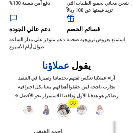
شحن مجاني لجميع الطلبات التي
دفع آمن بنسبة 100%
تزيد قيمتها عن 100 ريالاً
‹
الطباعة والأدوات المكتبية
قسائم الخصم
دعم عالي الجودة
‹
استمتع بعروض ترويجية ضخمة
دعم متوفر على مدار الساعة
حجز طيران
طوال أيام الأسبوع
يقول
عملاؤنا
‹
التدريب
آراء عملائنا تعكس ثقتهم بخدماتنا وتميزنا في التنفيذ
‹
تجارب ناجحة لمن حققوا أهدافهم معنا بكل احترافية
الوظائف
رضاكم هو هدفنا الأول ودافعنا للاستمرار نحو الأفضل ⭐
‹
تصميم موقع/متجر/تطبيق
احمد الفيفي