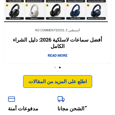
يوليو 23, 2026
أغسطس 5, 2026
NO COMMENTS
NO COMMENTS
وداعًا لقلق نفاد الشحن.. بطاريات السيليكون
أفضل سماعات لاسلكية 2026: دليل الشراء
الكامل
والكربون تغيّر مستقبل الجوالات
إبداع فور يو
READ MORE
READ MORE
اطلع على المزيد من المقالات
ًالشحن مجانا
مدفوعات آمنة
‹
الترجمة والبحوث