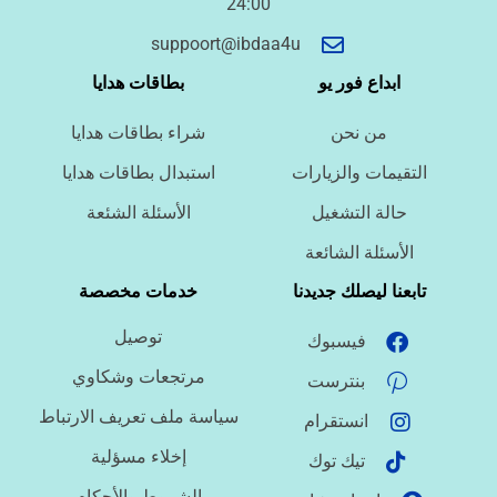
24:00
أسئلة سريعة لتحديد الطلب
suppoort@ibdaa4u
ما نوع الخدمة المطلوبة؟
ابداع فور يو
بطاقات هدايا
من نحن
شراء بطاقات هدايا
ما اللغة المطلوبة؟
التقيمات والزيارات
استبدال بطاقات هدايا
حالة التشغيل
الأسئلة الشئعة
ما نوع الملف؟
الأسئلة الشائعة
تابعنا ليصلك جديدنا
خدمات مخصصة
توصيل
فيسبوك
ما درجة الاستعجال؟
مرتجعات وشكاوي
بنترست
سياسة ملف تعريف الارتباط
انستقرام
هل تحتاج تنسيقًا أو توثيق مراجع؟
إخلاء مسؤلية
تيك توك
الشروط والأحكام