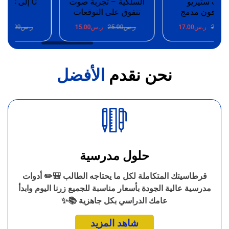
ت ستيريو
السلكية – تجربة صوت
وفون مدمج
تتفوق على التوقعات
100W
25.
ر.س
17.00
ر.س
25.00
ر.س
15.00
ر.س
25.00
ر.
نحن نقدم
الأفضل
حلول مدرسية
قرطاسيتك المتكاملة لكل ما يحتاجه الطالب 🎒✏️ أدوات
مدرسية عالية الجودة بأسعار مناسبة للجميع زرنا اليوم وابدأ
عامك الدراسي بكل جاهزية 📚✨
شاهد المزيد