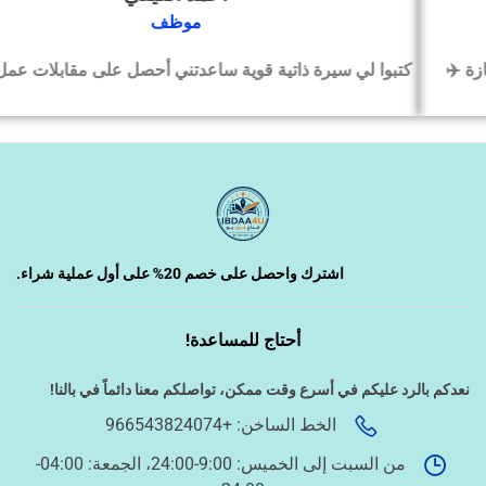
‹
التسويق الإلكتروني
موظف
كتبوا لي سيرة ذاتية قوية ساعدتني أحصل على مقابلات عمل بسرعة
‹
السيرة الذاتية وملفات التقديم
‹
تصميم الكروت واللوحات والمطبوعات
‹
تصميم فيديو/صورة/كتابة محتوى
اشترك واحصل على خصم 20% على أول عملية شراء.
أحتاج للمساعدة!
‹
دراسة الجدوى وخطط المشاريع
نعدكم بالرد عليكم في أسرع وقت ممكن،
تواصلكم معنا دائماً في بالنا!
الخط الساخن: +966543824074
‹
الخدمات الإلكترونية الحكومية
من السبت إلى الخميس: 9:00-24:00، الجمعة: 04:00-