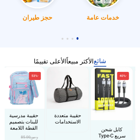
خدمات عامة
حجز طيران
شائع
الأكثر مبيعاً
الأعلى تقييمًا
-53%
-40%
حقيبة متعددة
حقيبة مدرسية
الاستخدامات
للبنات بتصميم
القطة اللامعة
كابل شحن
سريع Type-C
ر.س
85.00