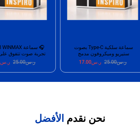
🎧 سماعة WINMAX السلكية –
تجربة صوت تتفوق على التوقعات
C بقدرة 100W
ر.س
25.00
ر.س
15.00
ر.س
25.00
ر.س
0
نحن نقدم
الأفضل