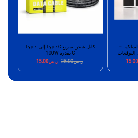
كابل شحن سريع Type-C إلى Type-
سماعة سلكية Type-C بصوت
ستيريو وميكروفون مدمج
تج
15.0
ر.س
25.00
ر.س
17.00