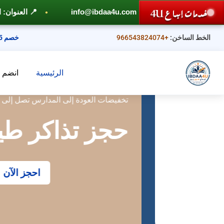
خدمات إبداع 4U
📍 العنوان: المملكة العربية السعودية - جازان - حي الشاطئ – مخطط 6 ــ 
الخط الساخن:
+966543824074
خصم 25%
الرئيسية
انضم إل
تخفيضات العودة إلى المدارس تصل إلى 50%
حجز تذاكر طيران
احجز الآن