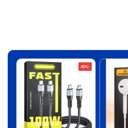
-40%
-32%