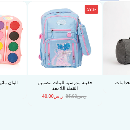
ت بتصميم
الوان مائية دنيا مع فرشاة – 8
مقلمة “هابي
ة
ألوان
40.00