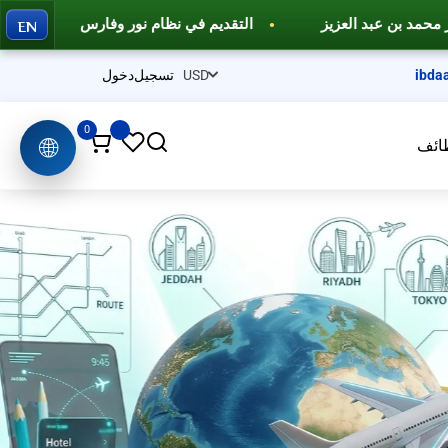
EN
يم في نظام نور وفارس
دورات تدريبية احترافية وخدمات تعليم
ibda
تسجيل
دخول
0
🌐
ائف