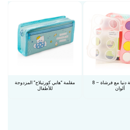
 كورتيلاج” المزدوجة
لون أكريليك فونكس أزرق غامق
للأطفال
– عبوة 250 مل