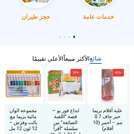
خدمات عامة
حجز طيران
شائع
الأكثر مبيعاً
الأعلى تقييمًا
-70%
-42%
علبة أقلام بريما
ابداع فور يو —
مجموعة الوان
حبر جاف 0.7
قصة “اللعبة
مائية بريما مع
مم – أحمر (10
الضائعة” من
بالت وفرش –
أقلام)
سلسلة “أقرأ
12 لون 12 مل