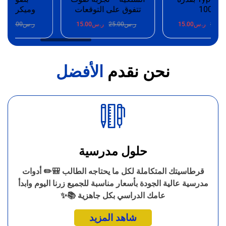
100W
تتفوق على التوقعات
وميكروفون 
25.
ر.س
15.00
ر.س
25.00
ر.س
15.00
ر.س
25.00
ر.
نحن نقدم
الأفضل
حلول مدرسية
قرطاسيتك المتكاملة لكل ما يحتاجه الطالب 🎒✏️ أدوات
مدرسية عالية الجودة بأسعار مناسبة للجميع زرنا اليوم وابدأ
عامك الدراسي بكل جاهزية 📚✨
شاهد المزيد