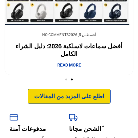
يوليو 23, 2026
أغسطس 5, 2026
NO COMMENTS
NO COMMENTS
وداعًا لقلق نفاد الشحن.. بطاريات السيليكون
أفضل سماعات لاسلكية 2026: دليل الشراء
الكامل
والكربون تغيّر مستقبل الجوالات
إبداع فور يو
READ MORE
READ MORE
اطلع على المزيد من المقالات
ًالشحن مجانا
مدفوعات آمنة
‹
الترجمة والبحوث