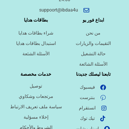
أسئلة سريعة لتحديد الطلب
suppoort@ibdaa4u
ما نوع الخدمة المطلوبة؟
ابداع فور يو
بطاقات هدايا
من نحن
شراء بطاقات هدايا
ما اللغة المطلوبة؟
التقيمات والزيارات
استبدال بطاقات هدايا
حالة التشغيل
الأسئلة الشئعة
ما نوع الملف؟
الأسئلة الشائعة
تابعنا ليصلك جديدنا
خدمات مخصصة
توصيل
فيسبوك
ما درجة الاستعجال؟
مرتجعات وشكاوي
بنترست
سياسة ملف تعريف الارتباط
انستقرام
هل تحتاج تنسيقًا أو توثيق مراجع؟
إخلاء مسؤلية
تيك توك
الشروط والأحكام
اسناب شات