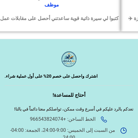
موظف
كتبوا لي سيرة ذاتية قوية ساعدتني أحصل على مقابلات عمل بسرعة
‹
السيرة الذاتية وملفات التقديم
‹
تصميم الكروت واللوحات والمطبوعات
‹
تصميم فيديو/صورة/كتابة محتوى
اشترك واحصل على خصم 20% على أول عملية شراء.
أحتاج للمساعدة!
‹
دراسة الجدوى وخطط المشاريع
نعدكم بالرد عليكم في أسرع وقت ممكن،
تواصلكم معنا دائماً في بالنا!
الخط الساخن: +966543824074
‹
الخدمات الإلكترونية الحكومية
من السبت إلى الخميس: 9:00-24:00، الجمعة: 04:00-
24:00