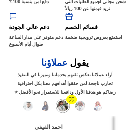
شحن مجاني لجميع الطلبات التي
دفع آمن بنسبة 100%
تزيد قيمتها عن 100 ريالاً
‹
الطباعة والأدوات المكتبية
قسائم الخصم
دعم عالي الجودة
‹
استمتع بعروض ترويجية ضخمة
دعم متوفر على مدار الساعة
حجز طيران
طوال أيام الأسبوع
يقول
عملاؤنا
‹
التدريب
آراء عملائنا تعكس ثقتهم بخدماتنا وتميزنا في التنفيذ
‹
تجارب ناجحة لمن حققوا أهدافهم معنا بكل احترافية
الوظائف
رضاكم هو هدفنا الأول ودافعنا للاستمرار نحو الأفضل ⭐
‹
تصميم موقع/متجر/تطبيق
احمد الفيفي
‹
التسويق الإلكتروني