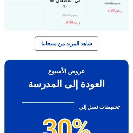
لي” للأطفال 📖
ر.س
12.00
✨
ر.س
7.00
ر.س
29.95
ر.س
9.00
شاهد المزيد من منتجاتنا
عروض الأسبوع
العودة إلى المدرسة
تخفيضات تصل إلى
30%