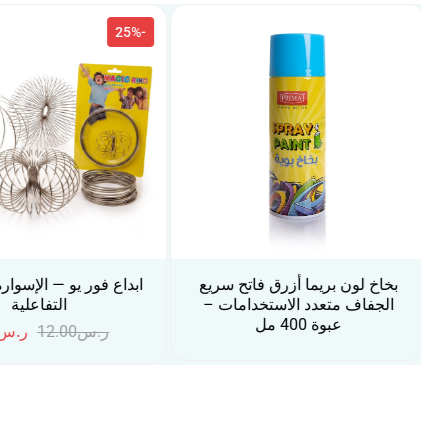
-25%
ابداع فور يو — الإسوارة السحرية
لون أكريليك فونكس
التفاعلية
عبوة 500 مل
ر.س
12.00
ر.س
9.00