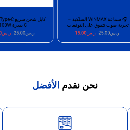
كابل شحن سريع Type-C إلى Type-
C بقدرة 100W
ستيريو وميكروفون
ر.س
25.00
ر.س
15.00
ر.س
25.00
ر.س
0
نحن نقدم
الأفضل