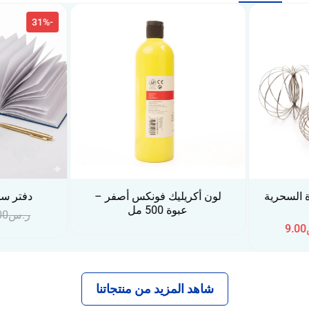
-31%
 أصفر –
دفتر سجل بغلاف مقوى
لون أكريل
– عبو
ر.س
40.00
ر.س
27.60
شاهد المزيد من منتجاتنا