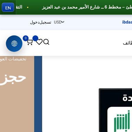
EN
التقديم في نظام نور وفارس
دورات تدر
ibda
تسجيل
دخول
0
🌐
ائف