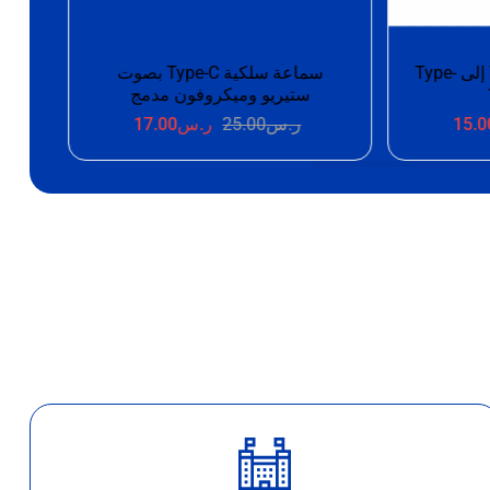
سماعة سلكية Type-C بصوت
🎧 سماعة WINMAX السلكية –
 مدمج
تجربة صوت تتفوق على التوقعات
17.0
ر.س
25.00
ر.س
15.00