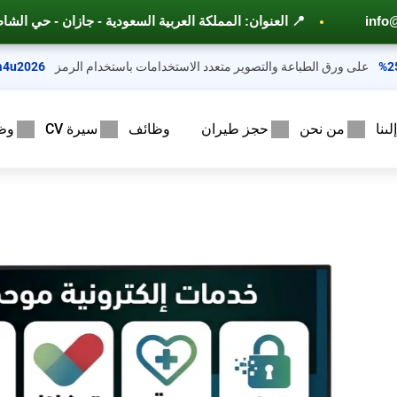
السعودية - جازان - حي الشاطئ – مخطط 6 ــ شارع الأمير محمد بن عبد العزيز
على ورق الطباعة والتصوير متعدد الاستخدامات باستخدام الرمز
a4u2026
ىنا
من نحن
حجز طيران
وظائف
سيرة CV
وظ
ان