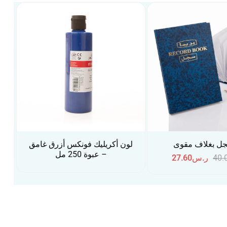
32%
يك فونكس أزرق غامق
حقيبة متعددة الاستخدامات
ة 250 مل