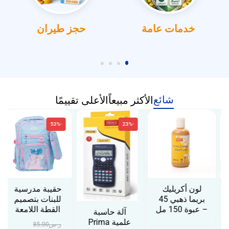
خدمات عامة
حجز طيران
شائع
الأكثر مبيعاً
الأعلى تقييمًا
-53%
-23%
لون أكريليك
حقيبة مدرسية
بريما ذهبي 45
للبنات بتصميم
– عبوة 150 مل
القطة اللامعة
آلة حاسبة
علمية Prima
ر.س
85.00