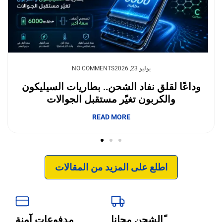
يوليو 23, 2026
NO COMMENTS
وداعًا لقلق نفاد الشحن.. بطاريات السيليكون
والكربون تغيّر مستقبل الجوالات
إبداع فور يو
READ MORE
اطلع على المزيد من المقالات
ًالشحن مجانا
مدفوعات آمنة
‹
الترجمة والبحوث