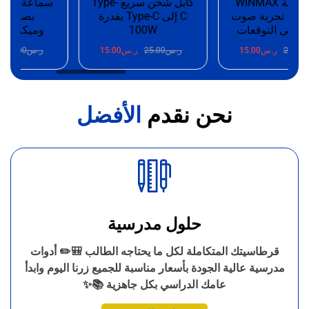
🎧 سماعة WINMAX
كابل شحن سريع Type-
 – تجربة صوت
C إلى Type-C بقدرة
بصوت ستير
على التوقعات
100W
وميكروفون 
25.
ر.س
15.00
ر.س
25.00
ر.س
15.00
ر.س
25.00
ر.
نحن نقدم
الأفضل
حلول مدرسية
قرطاسيتك المتكاملة لكل ما يحتاجه الطالب 🎒✏️ أدوات
مدرسية عالية الجودة بأسعار مناسبة للجميع زرنا اليوم وابدأ
عامك الدراسي بكل جاهزية 📚✨