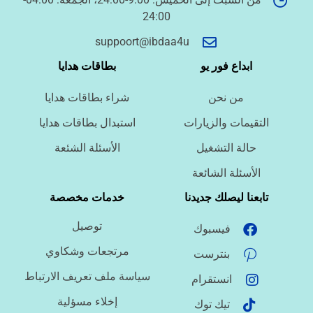
24:00
أسئلة سريعة لتحديد الطلب
suppoort@ibdaa4u
ما نوع الخدمة المطلوبة؟
ابداع فور يو
بطاقات هدايا
من نحن
شراء بطاقات هدايا
ما اللغة المطلوبة؟
التقيمات والزيارات
استبدال بطاقات هدايا
حالة التشغيل
الأسئلة الشئعة
ما نوع الملف؟
الأسئلة الشائعة
تابعنا ليصلك جديدنا
خدمات مخصصة
توصيل
فيسبوك
ما درجة الاستعجال؟
مرتجعات وشكاوي
بنترست
سياسة ملف تعريف الارتباط
انستقرام
هل تحتاج تنسيقًا أو توثيق مراجع؟
إخلاء مسؤلية
تيك توك