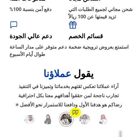
شحن مجاني لجميع الطلبات التي
دفع آمن بنسبة 100%
تزيد قيمتها عن 100 ريالاً
‹
الطباعة والأدوات المكتبية
قسائم الخصم
دعم عالي الجودة
‹
استمتع بعروض ترويجية ضخمة
دعم متوفر على مدار الساعة
حجز طيران
طوال أيام الأسبوع
يقول
عملاؤنا
‹
التدريب
آراء عملائنا تعكس ثقتهم بخدماتنا وتميزنا في التنفيذ
‹
تجارب ناجحة لمن حققوا أهدافهم معنا بكل احترافية
الوظائف
رضاكم هو هدفنا الأول ودافعنا للاستمرار نحو الأفضل ⭐
‹
تصميم موقع/متجر/تطبيق