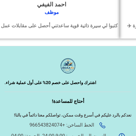
احمد الفيفي
‹
التسويق الإلكتروني
موظف
كتبوا لي سيرة ذاتية قوية ساعدتني أحصل على مقابلات عمل بسرعة
‹
السيرة الذاتية وملفات التقديم
‹
تصميم الكروت واللوحات والمطبوعات
‹
تصميم فيديو/صورة/كتابة محتوى
اشترك واحصل على خصم 20% على أول عملية شراء.
أحتاج للمساعدة!
‹
دراسة الجدوى وخطط المشاريع
نعدكم بالرد عليكم في أسرع وقت ممكن،
تواصلكم معنا دائماً في بالنا!
الخط الساخن: +966543824074
‹
الخدمات الإلكترونية الحكومية
من السبت إلى الخميس: 9:00-24:00، الجمعة: 04:00-