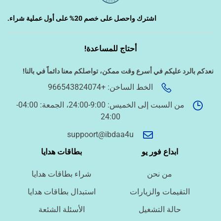
‹
تصميم الكروت واللوحات والمطبوعات
اشترك واحصل على خصم 20% على أول عملية شراء.
‹
أحتاج للمساعدة!
تصميم فيديو/صورة/كتابة محتوى
نعدكم بالرد عليكم في أسرع وقت ممكن،
تواصلكم معنا دائماً في بالنا!
‹
الخط الساخن: +966543824074
دراسة الجدوى وخطط المشاريع
من السبت إلى الخميس: 9:00-24:00، الجمعة: 04:00-
24:00
‹
الخدمات الإلكترونية الحكومية
suppoort@ibdaa4u
ابداع فور يو
بطاقات هدايا
أسئلة سريعة لتحديد الطلب
من نحن
شراء بطاقات هدايا
ما نوع الخدمة المطلوبة؟
التقيمات والزيارات
استبدال بطاقات هدايا
حالة التشغيل
الأسئلة الشئعة