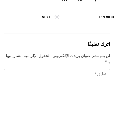
إبداع فور يو
NEXT
PREVI
اترك تعليقًا
لن يتم نشر عنوان بريدك الإلكتروني.
الحقول الإلزامية مشار إليها
بـ
*
‹
الترجمة والبحوث
‹
الطباعة والأدوات المكتبية
‹
حجز طيران