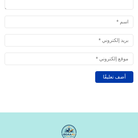
‹
التدريب
‹
الوظائف
‹
تصميم موقع/متجر/تطبيق
‹
التسويق الإلكتروني
‹
السيرة الذاتية وملفات التقديم