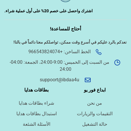
‹
تصميم الكروت واللوحات والمطبوعات
اشترك واحصل على خصم 20% على أول عملية شراء.
‹
أحتاج للمساعدة!
تصميم فيديو/صورة/كتابة محتوى
نعدكم بالرد عليكم في أسرع وقت ممكن،
تواصلكم معنا دائماً في بالنا!
‹
الخط الساخن: +966543824074
دراسة الجدوى وخطط المشاريع
من السبت إلى الخميس: 9:00-24:00، الجمعة: 04:00-
24:00
‹
الخدمات الإلكترونية الحكومية
suppoort@ibdaa4u
ابداع فور يو
بطاقات هدايا
أسئلة سريعة لتحديد الطلب
من نحن
شراء بطاقات هدايا
ما نوع الخدمة المطلوبة؟
التقيمات والزيارات
استبدال بطاقات هدايا
حالة التشغيل
الأسئلة الشئعة