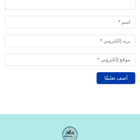
‹
التدريب
‹
الوظائف
‹
تصميم موقع/متجر/تطبيق
‹
التسويق الإلكتروني
‹
السيرة الذاتية وملفات التقديم