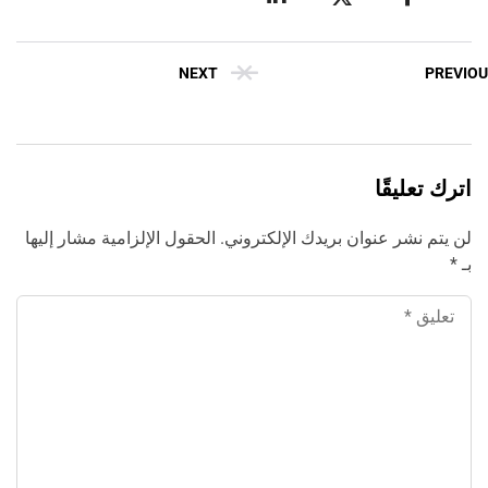
إبداع فور يو
NEXT
PREVI
اترك تعليقًا
لن يتم نشر عنوان بريدك الإلكتروني.
الحقول الإلزامية مشار إليها
بـ
*
‹
الترجمة والبحوث
‹
الطباعة والأدوات المكتبية
‹
حجز طيران