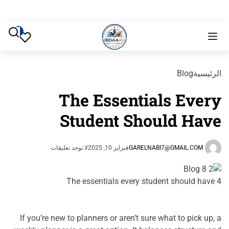
الرئيسية
Blog
The Essentials Every
Student Should Have
GARELNABI7@GMAIL.COM
فبراير 10, 2025
لا توجد تعليقات
The essentials every student should have 4
If you’re new to planners or aren’t sure what to pick up, a