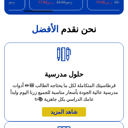
25.
ر.س
15.00
ر.س
25.00
ر.س
17.00
ر.س
25.00
ر.
نحن نقدم
الأفضل
حلول مدرسية
قرطاسيتك المتكاملة لكل ما يحتاجه الطالب 🎒✏️ أدوات
مدرسية عالية الجودة بأسعار مناسبة للجميع زرنا اليوم وابدأ
عامك الدراسي بكل جاهزية 📚✨
شاهد المزيد