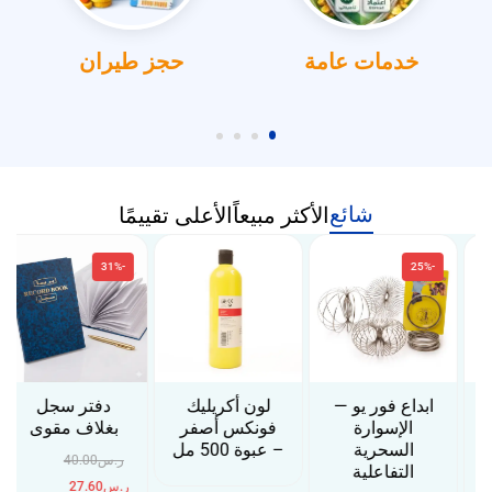
خدمات عامة
حجز طيران
شائع
الأكثر مبيعاً
الأعلى تقييمًا
-31%
-25%
ابداع فور يو —
لون أكريليك
دفتر سجل
الإسوارة
فونكس أصفر
بغلاف مقوى
السحرية
– عبوة 500 مل
ر.س
40.00
التفاعلية
ر.س
27.60