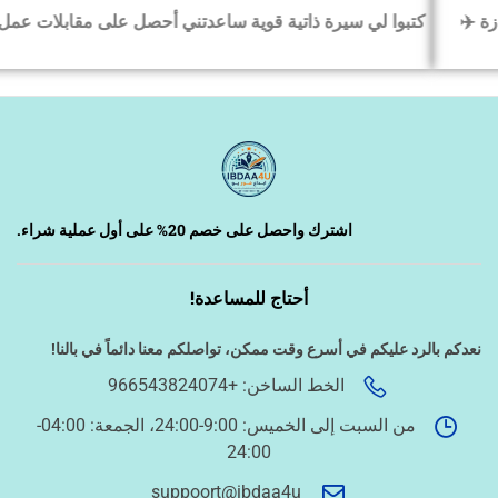
كتبوا لي سيرة ذاتية قوية ساعدتني أحصل على مقابلات عمل بسرعة
‹
السيرة الذاتية وملفات التقديم
‹
تصميم الكروت واللوحات والمطبوعات
‹
تصميم فيديو/صورة/كتابة محتوى
اشترك واحصل على خصم 20% على أول عملية شراء.
أحتاج للمساعدة!
‹
دراسة الجدوى وخطط المشاريع
نعدكم بالرد عليكم في أسرع وقت ممكن،
تواصلكم معنا دائماً في بالنا!
الخط الساخن: +966543824074
‹
الخدمات الإلكترونية الحكومية
من السبت إلى الخميس: 9:00-24:00، الجمعة: 04:00-
24:00
أسئلة سريعة لتحديد الطلب
suppoort@ibdaa4u