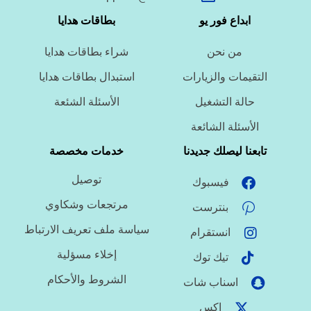
ما نوع الخدمة المطلوبة؟
ابداع فور يو
بطاقات هدايا
من نحن
شراء بطاقات هدايا
ما اللغة المطلوبة؟
التقيمات والزيارات
استبدال بطاقات هدايا
حالة التشغيل
الأسئلة الشئعة
ما نوع الملف؟
الأسئلة الشائعة
تابعنا ليصلك جديدنا
خدمات مخصصة
توصيل
فيسبوك
ما درجة الاستعجال؟
مرتجعات وشكاوي
بنترست
سياسة ملف تعريف الارتباط
انستقرام
هل تحتاج تنسيقًا أو توثيق مراجع؟
إخلاء مسؤلية
تيك توك
الشروط والأحكام
اسناب شات
اكس