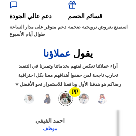
‹
الطباعة والأدوات المكتبية
قسائم الخصم
دعم عالي الجودة
‹
استمتع بعروض ترويجية ضخمة
دعم متوفر على مدار الساعة
حجز طيران
طوال أيام الأسبوع
يقول
عملاؤنا
‹
التدريب
آراء عملائنا تعكس ثقتهم بخدماتنا وتميزنا في التنفيذ
‹
تجارب ناجحة لمن حققوا أهدافهم معنا بكل احترافية
الوظائف
رضاكم هو هدفنا الأول ودافعنا للاستمرار نحو الأفضل ⭐
‹
تصميم موقع/متجر/تطبيق
احمد الفيفي
‹
التسويق الإلكتروني
موظف