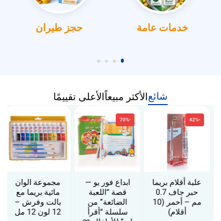
خدمات عامة
حجز طيران
شائع
الأكثر مبيعاً
الأعلى تقييمًا
-70%
-42%
علبة أقلام بريما
ابداع فور يو —
مجموعة الوان
حبر جاف 0.7
قصة “اللعبة
مائية بريما مع
مم – أحمر (10
الضائعة” من
بالت وفرش –
أقلام)
سلسلة “أقرأ
12 لون 12 مل