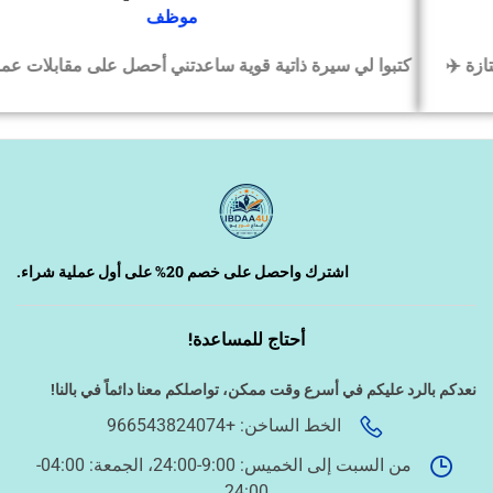
موظف
كتبوا لي سيرة ذاتية قوية ساعدتني أحصل على مقابلات عمل بسرعة
‹
السيرة الذاتية وملفات التقديم
‹
تصميم الكروت واللوحات والمطبوعات
‹
تصميم فيديو/صورة/كتابة محتوى
اشترك واحصل على خصم 20% على أول عملية شراء.
أحتاج للمساعدة!
‹
دراسة الجدوى وخطط المشاريع
نعدكم بالرد عليكم في أسرع وقت ممكن،
تواصلكم معنا دائماً في بالنا!
الخط الساخن: +966543824074
‹
الخدمات الإلكترونية الحكومية
من السبت إلى الخميس: 9:00-24:00، الجمعة: 04:00-
24:00