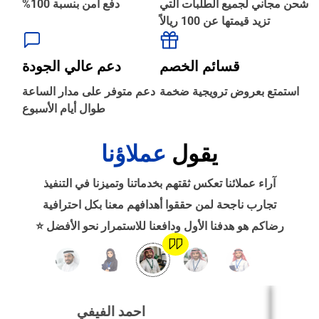
شحن مجاني لجميع الطلبات التي
دفع آمن بنسبة 100%
تزيد قيمتها عن 100 ريالاً
‹
الطباعة والأدوات المكتبية
قسائم الخصم
دعم عالي الجودة
‹
استمتع بعروض ترويجية ضخمة
دعم متوفر على مدار الساعة
حجز طيران
طوال أيام الأسبوع
يقول
عملاؤنا
‹
التدريب
آراء عملائنا تعكس ثقتهم بخدماتنا وتميزنا في التنفيذ
‹
تجارب ناجحة لمن حققوا أهدافهم معنا بكل احترافية
الوظائف
رضاكم هو هدفنا الأول ودافعنا للاستمرار نحو الأفضل ⭐
‹
تصميم موقع/متجر/تطبيق
احمد الفيفي
‹
التسويق الإلكتروني