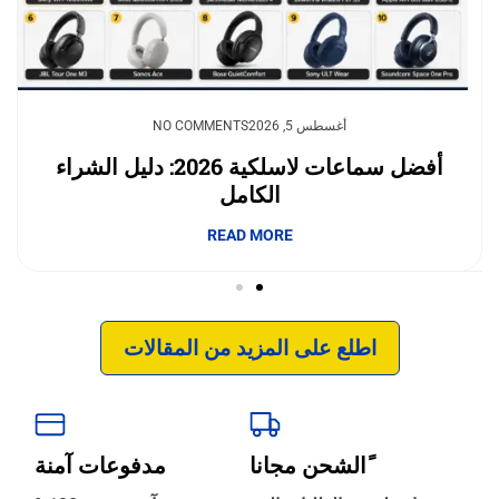
يوليو 23, 2026
أغسطس 5, 2026
NO COMMENTS
NO COMMENTS
وداعًا لقلق نفاد الشحن.. بطاريات السيليكون
أفضل سماعات لاسلكية 2026: دليل الشراء
الكامل
والكربون تغيّر مستقبل الجوالات
إبداع فور يو
READ MORE
READ MORE
اطلع على المزيد من المقالات
ًالشحن مجانا
مدفوعات آمنة
‹
الترجمة والبحوث