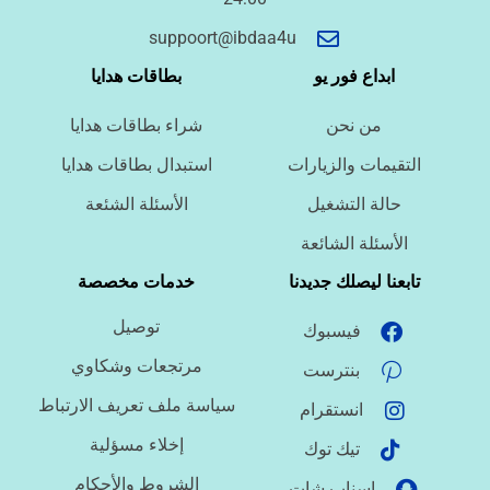
أسئلة سريعة لتحديد الطلب
suppoort@ibdaa4u
ما نوع الخدمة المطلوبة؟
ابداع فور يو
بطاقات هدايا
من نحن
شراء بطاقات هدايا
ما اللغة المطلوبة؟
التقيمات والزيارات
استبدال بطاقات هدايا
حالة التشغيل
الأسئلة الشئعة
ما نوع الملف؟
الأسئلة الشائعة
تابعنا ليصلك جديدنا
خدمات مخصصة
توصيل
فيسبوك
ما درجة الاستعجال؟
مرتجعات وشكاوي
بنترست
سياسة ملف تعريف الارتباط
انستقرام
هل تحتاج تنسيقًا أو توثيق مراجع؟
إخلاء مسؤلية
تيك توك
الشروط والأحكام
اسناب شات