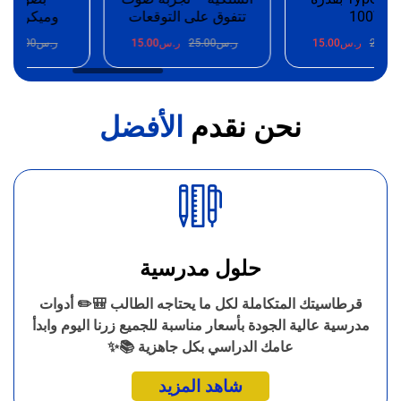
100W
تتفوق على التوقعات
وميكروفون 
25.
ر.س
15.00
ر.س
25.00
ر.س
15.00
ر.س
25.00
ر.
نحن نقدم
الأفضل
حلول مدرسية
قرطاسيتك المتكاملة لكل ما يحتاجه الطالب 🎒✏️ أدوات
مدرسية عالية الجودة بأسعار مناسبة للجميع زرنا اليوم وابدأ
عامك الدراسي بكل جاهزية 📚✨
شاهد المزيد