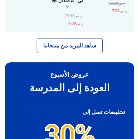
لي” للأطفال 📖
ر.س
12.00
✨
ر.س
7.00
ر.س
29.95
ر.س
9.00
شاهد المزيد من منتجاتنا
عروض الأسبوع
العودة إلى المدرسة
تخفيضات تصل إلى
30%