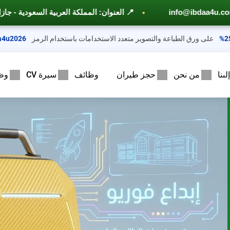
📍 العنوان: المملكة العربية السعودية - جازان - حي الشاطئ – مخطط 6 ــ شارع الأمير محمد بن عبد العزيز
على ورق الطباعة والتصوير متعدد الاستخدامات باستخدام الرمز
a4u2026
ىنا
من نحن
حجز طيران
وظائف
سيرة CV
وظ