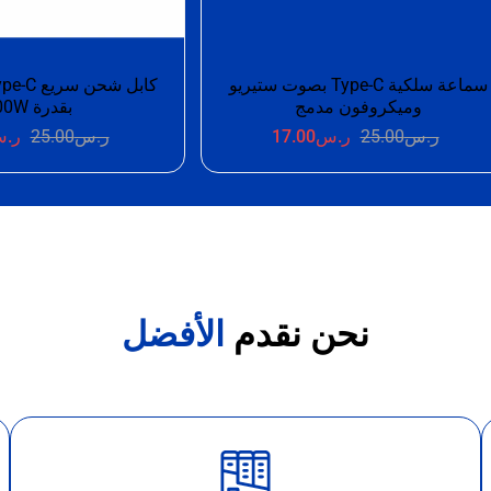
سماعة سلكية Type-C بصوت ستيريو
وميكروفون مدمج
بقدرة 100W
ر.س
25.00
ر.س
17.00
ر.س
25.00
ر.
نحن نقدم
الأفضل