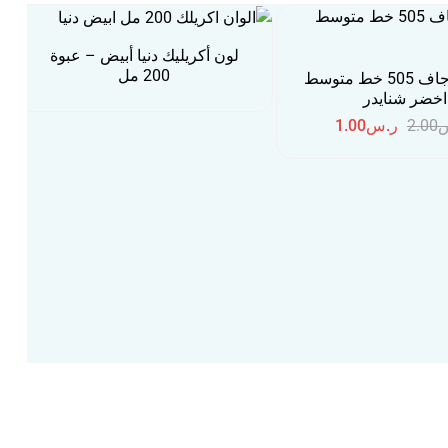
لون أكريليك دنيا أبيض – عبوة
200 مل
قلم حبر جاف 505 خط متوسط
اخضر شنايدر
2.00
ر.س
1.00