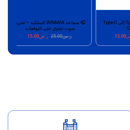
كابل شحن سريع Type-C إلى Type-C
🎧 سماعة WINMAX السلكية – تجربة
صوت تتفوق على التوقعات
س
15.00
ر.س
25.00
ر.س
15.00