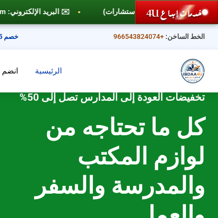
خدمات إبداع 4U
✉️ البريد الإلكتروني: info@ibdaa4u.com
الخط الساخن:
+966543824074
خصم 25%
الرئيسية
انضم إل
تخفيضات العودة إلى المدارس تصل إلى 50%
كل ما تحتاجه من
لوازم
المكتب
والمدرسة والسفر
والعمل