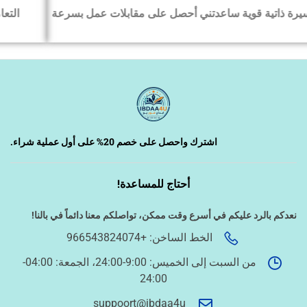
ابلات عمل بسرعة
التعامل راقٍ والالتزام بالمواعيد واضح، أنصح ف
‹
السيرة الذاتية وملفات التقديم
‹
تصميم الكروت واللوحات والمطبوعات
‹
تصميم فيديو/صورة/كتابة محتوى
اشترك واحصل على خصم 20% على أول عملية شراء.
أحتاج للمساعدة!
‹
دراسة الجدوى وخطط المشاريع
نعدكم بالرد عليكم في أسرع وقت ممكن،
تواصلكم معنا دائماً في بالنا!
الخط الساخن: +966543824074
‹
الخدمات الإلكترونية الحكومية
من السبت إلى الخميس: 9:00-24:00، الجمعة: 04:00-
24:00
أسئلة سريعة لتحديد الطلب
suppoort@ibdaa4u