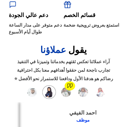
‹
الطباعة والأدوات المكتبية
قسائم الخصم
دعم عالي الجودة
‹
استمتع بعروض ترويجية ضخمة
دعم متوفر على مدار الساعة
حجز طيران
طوال أيام الأسبوع
يقول
عملاؤنا
‹
التدريب
آراء عملائنا تعكس ثقتهم بخدماتنا وتميزنا في التنفيذ
‹
تجارب ناجحة لمن حققوا أهدافهم معنا بكل احترافية
الوظائف
رضاكم هو هدفنا الأول ودافعنا للاستمرار نحو الأفضل ⭐
‹
تصميم موقع/متجر/تطبيق
فاطمة
‹
التسويق الإلكتروني
طبيبة