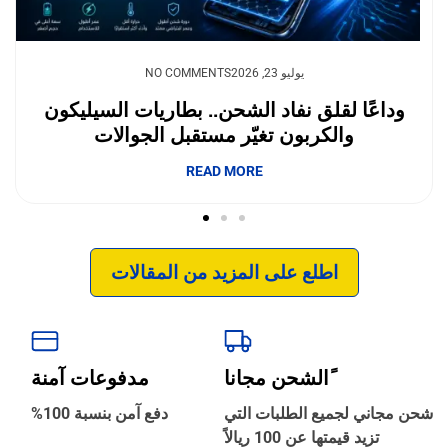
أغسطس 5, 2026
NO COMMENTS
كون
أفضل سماعات لاسلكية 2026: دليل الش
الكامل
إبداع فور يو
READ MORE
اطلع على المزيد من المقالات
ًالشحن مجانا
مدفوعات آمنة
‹
الترجمة والبحوث
شحن مجاني لجميع الطلبات التي
دفع آمن بنسبة 100%
تزيد قيمتها عن 100 ريالاً