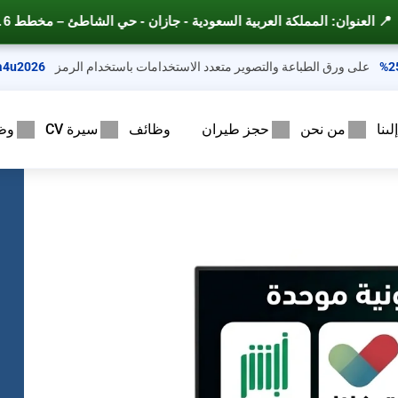
لشاطئ – مخطط 6 ــ شارع الأمير محمد بن عبد العزيز
على ورق الطباعة والتصوير متعدد الاستخدامات باستخدام الرمز
a4u2026
ىنا
من نحن
حجز طيران
وظائف
سيرة CV
وظ