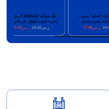
سماعة سلكية Type-C بصوت
🎧 سماعة WINMAX السلكية –
 مدمج
تجربة صوت تتفوق على التوقعات
17.0
ر.س
25.00
ر.س
15.00