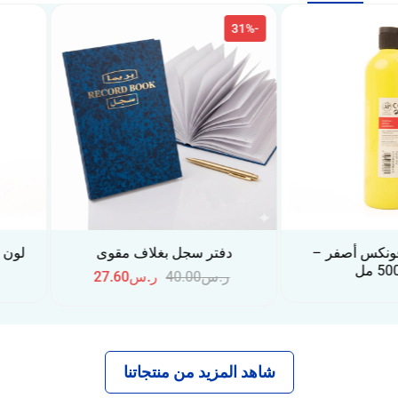
-31%
صفر –
دفتر سجل بغلاف مقوى
لون أكريليك 
– عبوة 250
ر.س
40.00
ر.س
27.60
شاهد المزيد من منتجاتنا