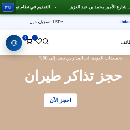
EN
التقديم في نظام نور وفارس
دورات تدريبية احترافية 
ibda
تسجيل
دخول
0
🌐
ائف