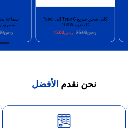
ستيريو وميكروفون
ر.س
25.00
ر.س
0
نحن نقدم
الأفضل