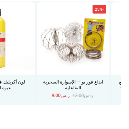
-25%
ابداع فور يو — الإسوارة السحرية
لون أكريليك فونكس أ
التفاعلية
عبوة 500 مل
ر.س
12.00
ر.س
9.00