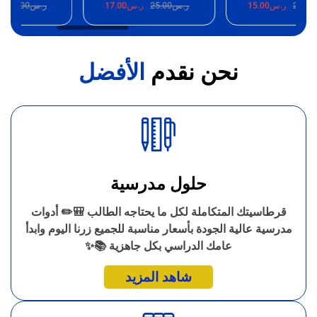
25.
ر.س
15.00
ر.س
25.00
ر.س
17.00
ر.س
25.00
ر.
نحن نقدم
الأفضل
حلول مدرسية
قرطاسيتك المتكاملة لكل ما يحتاجه الطالب 🎒✏️ أدوات
مدرسية عالية الجودة بأسعار مناسبة للجميع زرنا اليوم وابدأ
عامك الدراسي بكل جاهزية 📚✨
شاهد المزيد