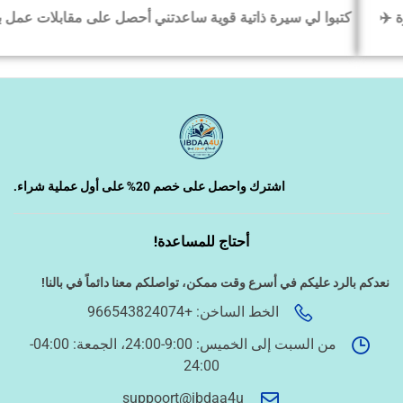
كتبوا لي سيرة ذاتية قوية ساعدتني أحصل على مقابلات عمل بسرعة
‹
السيرة الذاتية وملفات التقديم
‹
تصميم الكروت واللوحات والمطبوعات
‹
تصميم فيديو/صورة/كتابة محتوى
اشترك واحصل على خصم 20% على أول عملية شراء.
أحتاج للمساعدة!
‹
دراسة الجدوى وخطط المشاريع
نعدكم بالرد عليكم في أسرع وقت ممكن،
تواصلكم معنا دائماً في بالنا!
الخط الساخن: +966543824074
‹
الخدمات الإلكترونية الحكومية
من السبت إلى الخميس: 9:00-24:00، الجمعة: 04:00-
24:00
أسئلة سريعة لتحديد الطلب
suppoort@ibdaa4u