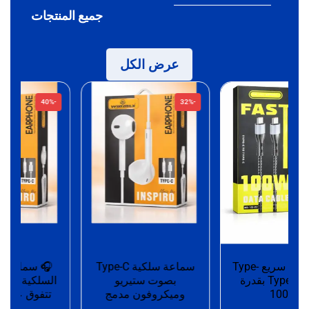
جميع المنتجات
عرض الكل
-40%
-32%
كابل شحن سريع Type-
سماعة سلكية Type-C
🎧 سم
C إلى Type-C بقدرة
بصوت ستيريو
السلكية – تجر
100W
وميكروفون مدمج
تتفوق على الت