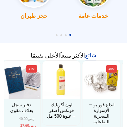
خدمات عامة
حجز طيران
شائع
الأكثر مبيعاً
الأعلى تقييمًا
-31%
-25%
ابداع فور يو —
لون أكريليك
دفتر سجل
الإسوارة
فونكس أصفر
بغلاف مقوى
السحرية
– عبوة 500 مل
ر.س
40.00
التفاعلية
ر.س
27.60