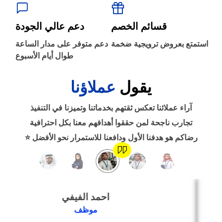
‹
الطباعة والأدوات المكتبية
قسائم الخصم
دعم عالي الجودة
‹
استمتع بعروض ترويجية ضخمة
دعم متوفر على مدار الساعة
حجز طيران
طوال أيام الأسبوع
يقول
عملاؤنا
‹
التدريب
آراء عملائنا تعكس ثقتهم بخدماتنا وتميزنا في التنفيذ
‹
تجارب ناجحة لمن حققوا أهدافهم معنا بكل احترافية
الوظائف
رضاكم هو هدفنا الأول ودافعنا للاستمرار نحو الأفضل ⭐
‹
تصميم موقع/متجر/تطبيق
احمد الفيفي
‹
التسويق الإلكتروني
موظف