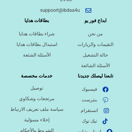
أسئلة سريعة لتحديد الطلب
suppoort@ibdaa4u
ما نوع الخدمة المطلوبة؟
ابداع فور يو
بطاقات هدايا
من نحن
شراء بطاقات هدايا
ما اللغة المطلوبة؟
التقيمات والزيارات
استبدال بطاقات هدايا
حالة التشغيل
الأسئلة الشئعة
ما نوع الملف؟
الأسئلة الشائعة
تابعنا ليصلك جديدنا
خدمات مخصصة
توصيل
فيسبوك
ما درجة الاستعجال؟
مرتجعات وشكاوي
بنترست
سياسة ملف تعريف الارتباط
انستقرام
هل تحتاج تنسيقًا أو توثيق مراجع؟
إخلاء مسؤلية
تيك توك
الشروط والأحكام
اسناب شات