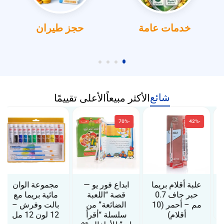
خدمات عامة
حجز طيران
شائع
الأكثر مبيعاً
الأعلى تقييمًا
-70%
-42%
علبة أقلام بريما
ابداع فور يو —
مجموعة الوان
حبر جاف 0.7
قصة “اللعبة
مائية بريما مع
مم – أحمر (10
الضائعة” من
بالت وفرش –
أقلام)
سلسلة “أقرأ
12 لون 12 مل