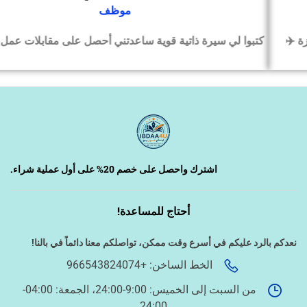
موظف
كتبوا لي سيرة ذاتية قوية ساعدتني أحصل على مقابلات عمل بسرعة
‹
السيرة الذاتية وملفات التقديم
‹
تصميم الكروت واللوحات والمطبوعات
‹
تصميم فيديو/صورة/كتابة محتوى
اشترك واحصل على خصم 20% على أول عملية شراء.
أحتاج للمساعدة!
‹
دراسة الجدوى وخطط المشاريع
نعدكم بالرد عليكم في أسرع وقت ممكن،
تواصلكم معنا دائماً في بالنا!
الخط الساخن: +966543824074
‹
الخدمات الإلكترونية الحكومية
من السبت إلى الخميس: 9:00-24:00، الجمعة: 04:00-
24:00