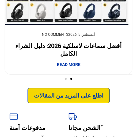
يوليو 23, 2026
أغسطس 5, 2026
NO COMMENTS
NO COMMENTS
وداعًا لقلق نفاد الشحن.. بطاريات السيليكون
أفضل سماعات لاسلكية 2026: دليل الشراء
الكامل
والكربون تغيّر مستقبل الجوالات
إبداع فور يو
READ MORE
READ MORE
اطلع على المزيد من المقالات
ًالشحن مجانا
مدفوعات آمنة
‹
الترجمة والبحوث