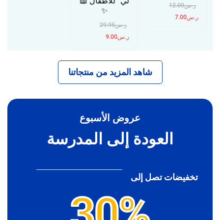
لي” للأطفال 📖
ر.س
12.00
✨
ر.س
7.00
ر.س
29.95
ر.س
9.00
شاهد المزيد من منتجاتنا
عروض الأسبوع
العودة إلى المدرسة
تخفيضات تصل إلى
30%