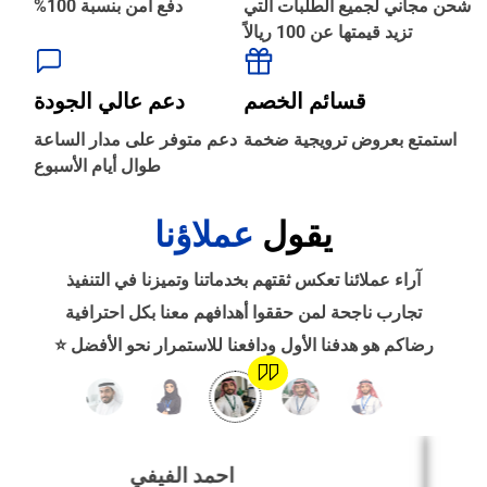
شحن مجاني لجميع الطلبات التي
دفع آمن بنسبة 100%
تزيد قيمتها عن 100 ريالاً
‹
الطباعة والأدوات المكتبية
قسائم الخصم
دعم عالي الجودة
‹
استمتع بعروض ترويجية ضخمة
دعم متوفر على مدار الساعة
حجز طيران
طوال أيام الأسبوع
يقول
عملاؤنا
‹
التدريب
آراء عملائنا تعكس ثقتهم بخدماتنا وتميزنا في التنفيذ
‹
تجارب ناجحة لمن حققوا أهدافهم معنا بكل احترافية
الوظائف
رضاكم هو هدفنا الأول ودافعنا للاستمرار نحو الأفضل ⭐
‹
تصميم موقع/متجر/تطبيق
احمد الفيفي
‹
التسويق الإلكتروني