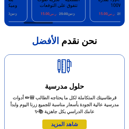
100W
تتفوق على التوقعات
وميكروفون 
25.
ر.س
15.00
ر.س
25.00
ر.س
15.00
ر.س
25.00
ر.
نحن نقدم
الأفضل
حلول مدرسية
قرطاسيتك المتكاملة لكل ما يحتاجه الطالب 🎒✏️ أدوات
مدرسية عالية الجودة بأسعار مناسبة للجميع زرنا اليوم وابدأ
عامك الدراسي بكل جاهزية 📚✨
شاهد المزيد