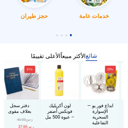
خدمات عامة
حجز طيران
شائع
الأكثر مبيعاً
الأعلى تقييمًا
-31%
-25%
ابداع فور يو —
لون أكريليك
دفتر سجل
الإسوارة
فونكس أصفر
بغلاف مقوى
السحرية
– عبوة 500 مل
ر.س
40.00
التفاعلية
ر.س
27.60