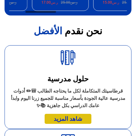
25.
ر.س
15.00
ر.س
25.00
ر.س
17.00
ر.س
25.00
ر.
نحن نقدم
الأفضل
حلول مدرسية
قرطاسيتك المتكاملة لكل ما يحتاجه الطالب 🎒✏️ أدوات
مدرسية عالية الجودة بأسعار مناسبة للجميع زرنا اليوم وابدأ
عامك الدراسي بكل جاهزية 📚✨
شاهد المزيد