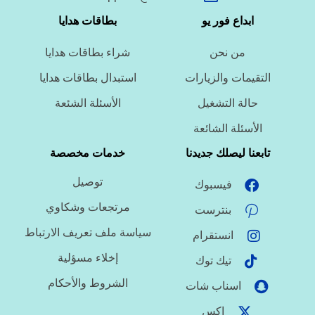
ما نوع الخدمة المطلوبة؟
ابداع فور يو
بطاقات هدايا
من نحن
شراء بطاقات هدايا
ما اللغة المطلوبة؟
التقيمات والزيارات
استبدال بطاقات هدايا
حالة التشغيل
الأسئلة الشئعة
ما نوع الملف؟
الأسئلة الشائعة
تابعنا ليصلك جديدنا
خدمات مخصصة
توصيل
فيسبوك
ما درجة الاستعجال؟
مرتجعات وشكاوي
بنترست
سياسة ملف تعريف الارتباط
انستقرام
هل تحتاج تنسيقًا أو توثيق مراجع؟
إخلاء مسؤلية
تيك توك
الشروط والأحكام
اسناب شات
اكس