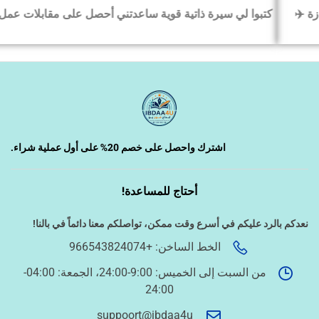
كتبوا لي سيرة ذاتية قوية ساعدتني أحصل على مقابلات عمل بسرعة
‹
السيرة الذاتية وملفات التقديم
‹
تصميم الكروت واللوحات والمطبوعات
‹
تصميم فيديو/صورة/كتابة محتوى
اشترك واحصل على خصم 20% على أول عملية شراء.
أحتاج للمساعدة!
‹
دراسة الجدوى وخطط المشاريع
نعدكم بالرد عليكم في أسرع وقت ممكن،
تواصلكم معنا دائماً في بالنا!
الخط الساخن: +966543824074
‹
الخدمات الإلكترونية الحكومية
من السبت إلى الخميس: 9:00-24:00، الجمعة: 04:00-
24:00
أسئلة سريعة لتحديد الطلب
suppoort@ibdaa4u