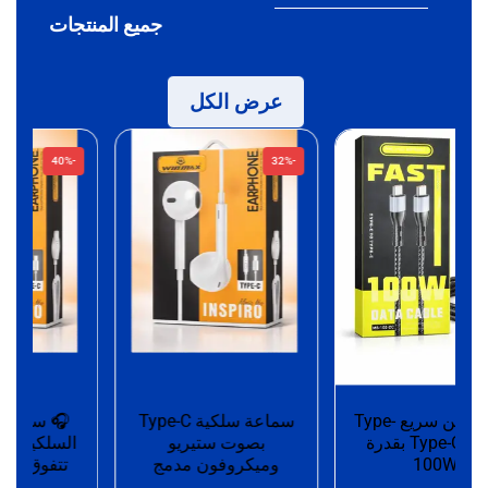
جميع المنتجات
عرض الكل
-40%
-32%
كابل شحن سريع Type-
سماعة سلكية Type-C
🎧 سم
C إلى Type-C بقدرة
بصوت ستيريو
السلكية – تجر
100W
وميكروفون مدمج
تتفوق على الت