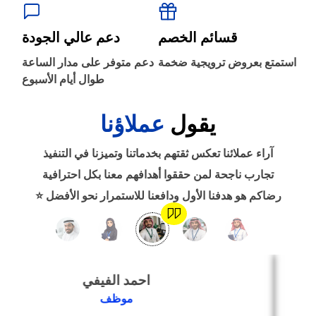
‹
الطباعة والأدوات المكتبية
قسائم الخصم
دعم عالي الجودة
‹
استمتع بعروض ترويجية ضخمة
دعم متوفر على مدار الساعة
حجز طيران
طوال أيام الأسبوع
يقول
عملاؤنا
‹
التدريب
آراء عملائنا تعكس ثقتهم بخدماتنا وتميزنا في التنفيذ
‹
تجارب ناجحة لمن حققوا أهدافهم معنا بكل احترافية
الوظائف
رضاكم هو هدفنا الأول ودافعنا للاستمرار نحو الأفضل ⭐
‹
تصميم موقع/متجر/تطبيق
احمد الفيفي
‹
التسويق الإلكتروني
موظف