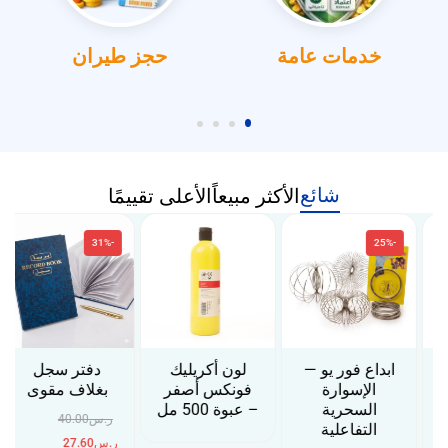
خدمات عامة
حجز طيران
شائع
الأكثر مبيعاً
الأعلى تقييمًا
-31%
-25%
ابداع فور يو —
لون أكريليك
دفتر سجل
الإسوارة
فونكس أصفر
بغلاف مقوى
السحرية
– عبوة 500 مل
ر.س
40.00
التفاعلية
ر.س
27.60