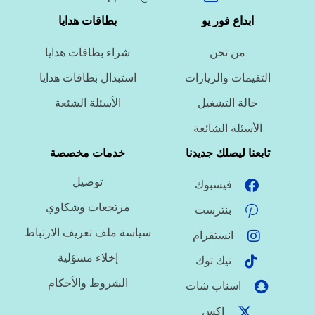
ما نوع الخدمة المطلوبة؟
ابداع فور يو
بطاقات هدايا
من نحن
شراء بطاقات هدايا
ما اللغة المطلوبة؟
التقيمات والزيارات
استبدال بطاقات هدايا
حالة التشغيل
الأسئلة الشئعة
ما نوع الملف؟
الأسئلة الشائعة
تابعنا ليصلك جديدنا
خدمات مخصصة
توصيل
فيسبوك
ما درجة الاستعجال؟
مرتجعات وشكاوي
بنترست
سياسة ملف تعريف الارتباط
انستقرام
هل تحتاج تنسيقًا أو توثيق مراجع؟
إخلاء مسؤلية
تيك توك
الشروط والأحكام
اسناب شات
اكس