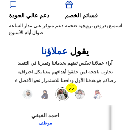
‹
الطباعة والأدوات المكتبية
قسائم الخصم
دعم عالي الجودة
‹
استمتع بعروض ترويجية ضخمة
دعم متوفر على مدار الساعة
حجز طيران
طوال أيام الأسبوع
يقول
عملاؤنا
‹
التدريب
آراء عملائنا تعكس ثقتهم بخدماتنا وتميزنا في التنفيذ
‹
تجارب ناجحة لمن حققوا أهدافهم معنا بكل احترافية
الوظائف
رضاكم هو هدفنا الأول ودافعنا للاستمرار نحو الأفضل ⭐
‹
تصميم موقع/متجر/تطبيق
احمد الفيفي
‹
التسويق الإلكتروني
موظف