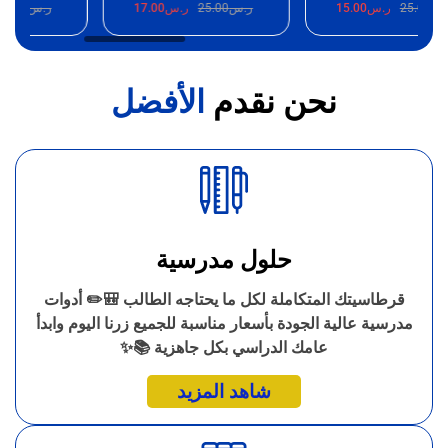
25.
ر.س
15.00
ر.س
25.00
ر.س
17.00
ر.س
25.00
ر.
نحن نقدم
الأفضل
حلول مدرسية
قرطاسيتك المتكاملة لكل ما يحتاجه الطالب 🎒✏️ أدوات
مدرسية عالية الجودة بأسعار مناسبة للجميع زرنا اليوم وابدأ
عامك الدراسي بكل جاهزية 📚✨
شاهد المزيد