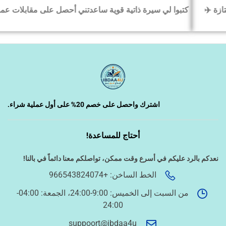
كتبوا لي سيرة ذاتية قوية ساعدتني أحصل على مقابلات عمل بسرعة
‹
السيرة الذاتية وملفات التقديم
‹
تصميم الكروت واللوحات والمطبوعات
‹
تصميم فيديو/صورة/كتابة محتوى
اشترك واحصل على خصم 20% على أول عملية شراء.
أحتاج للمساعدة!
‹
دراسة الجدوى وخطط المشاريع
نعدكم بالرد عليكم في أسرع وقت ممكن،
تواصلكم معنا دائماً في بالنا!
الخط الساخن: +966543824074
‹
الخدمات الإلكترونية الحكومية
من السبت إلى الخميس: 9:00-24:00، الجمعة: 04:00-
24:00
أسئلة سريعة لتحديد الطلب
suppoort@ibdaa4u