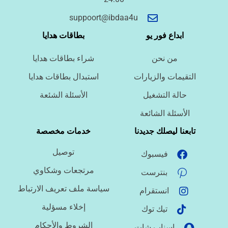
أسئلة سريعة لتحديد الطلب
suppoort@ibdaa4u
ما نوع الخدمة المطلوبة؟
ابداع فور يو
بطاقات هدايا
من نحن
شراء بطاقات هدايا
ما اللغة المطلوبة؟
التقيمات والزيارات
استبدال بطاقات هدايا
حالة التشغيل
الأسئلة الشئعة
ما نوع الملف؟
الأسئلة الشائعة
تابعنا ليصلك جديدنا
خدمات مخصصة
توصيل
فيسبوك
ما درجة الاستعجال؟
مرتجعات وشكاوي
بنترست
سياسة ملف تعريف الارتباط
انستقرام
هل تحتاج تنسيقًا أو توثيق مراجع؟
إخلاء مسؤلية
تيك توك
الشروط والأحكام
اسناب شات