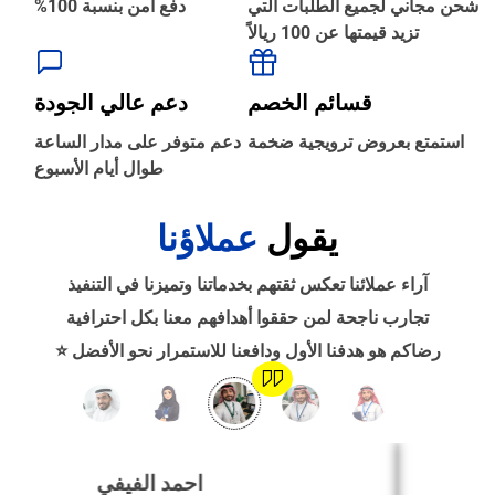
شحن مجاني لجميع الطلبات التي
دفع آمن بنسبة 100%
تزيد قيمتها عن 100 ريالاً
‹
الطباعة والأدوات المكتبية
قسائم الخصم
دعم عالي الجودة
‹
استمتع بعروض ترويجية ضخمة
دعم متوفر على مدار الساعة
حجز طيران
طوال أيام الأسبوع
يقول
عملاؤنا
‹
التدريب
آراء عملائنا تعكس ثقتهم بخدماتنا وتميزنا في التنفيذ
‹
تجارب ناجحة لمن حققوا أهدافهم معنا بكل احترافية
الوظائف
رضاكم هو هدفنا الأول ودافعنا للاستمرار نحو الأفضل ⭐
‹
تصميم موقع/متجر/تطبيق
احمد الفيفي
‹
التسويق الإلكتروني