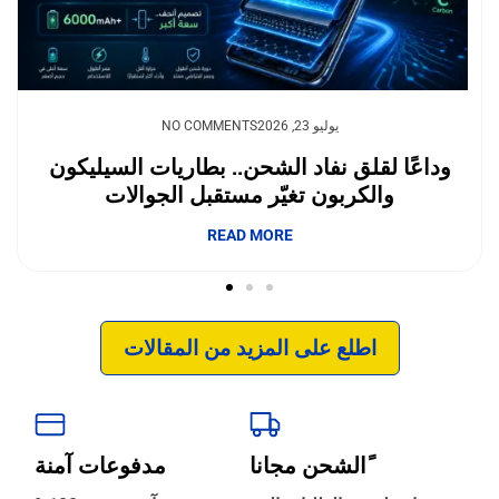
يوليو 23, 2026
NO COMMENTS
وداعًا لقلق نفاد الشحن.. بطاريات السيليكون
والكربون تغيّر مستقبل الجوالات
إبداع فور يو
READ MORE
اطلع على المزيد من المقالات
ًالشحن مجانا
مدفوعات آمنة
‹
الترجمة والبحوث