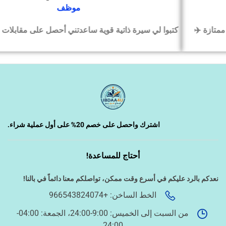
موظف
كتبوا لي سيرة ذاتية قوية ساعدتني أحصل على مقابلات عمل بسرع
‹
السيرة الذاتية وملفات التقديم
‹
تصميم الكروت واللوحات والمطبوعات
‹
تصميم فيديو/صورة/كتابة محتوى
اشترك واحصل على خصم 20% على أول عملية شراء.
أحتاج للمساعدة!
‹
دراسة الجدوى وخطط المشاريع
نعدكم بالرد عليكم في أسرع وقت ممكن،
تواصلكم معنا دائماً في بالنا!
الخط الساخن: +966543824074
‹
الخدمات الإلكترونية الحكومية
من السبت إلى الخميس: 9:00-24:00، الجمعة: 04:00-
24:00