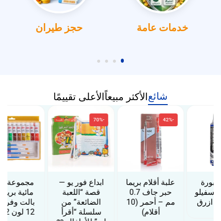
خدمات عامة
حجز طيران
شائع
الأكثر مبيعاً
الأعلى تقييمًا
-70%
-42%
علبة أقلام بريما
ابداع فور يو —
مجموعة الوان
حبر جاف 0.7
قصة “اللعبة
مائية بريما مع
مم – أحمر (10
الضائعة” من
بالت وفرش –
أقلام)
سلسلة “أقرأ
12 لون 12 مل