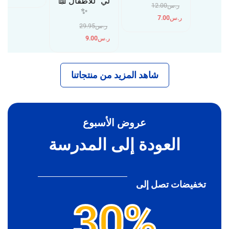
لي” للأطفال 📖
ر.س
12.00
✨
ر.س
7.00
ر.س
29.95
ر.س
9.00
شاهد المزيد من منتجاتنا
عروض الأسبوع
العودة إلى المدرسة
تخفيضات تصل إلى
30%