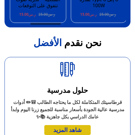
100W
تتفوق على التوقعات
وميكروفون 
25.
ر.س
15.00
ر.س
25.00
ر.س
15.00
ر.س
25.00
ر.
نحن نقدم
الأفضل
حلول مدرسية
قرطاسيتك المتكاملة لكل ما يحتاجه الطالب 🎒✏️ أدوات
مدرسية عالية الجودة بأسعار مناسبة للجميع زرنا اليوم وابدأ
عامك الدراسي بكل جاهزية 📚✨
شاهد المزيد