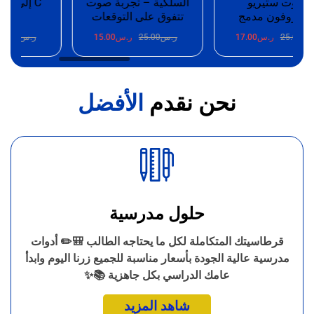
ت ستيريو
السلكية – تجربة صوت
وفون مدمج
تتفوق على التوقعات
100W
25.
ر.س
17.00
ر.س
25.00
ر.س
15.00
ر.س
25.00
ر.
نحن نقدم
الأفضل
حلول مدرسية
قرطاسيتك المتكاملة لكل ما يحتاجه الطالب 🎒✏️ أدوات
مدرسية عالية الجودة بأسعار مناسبة للجميع زرنا اليوم وابدأ
عامك الدراسي بكل جاهزية 📚✨
شاهد المزيد