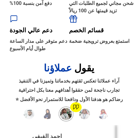
شحن مجاني لجميع الطلبات التي
دفع آمن بنسبة 100%
تزيد قيمتها عن 100 ريالاً
‹
الطباعة والأدوات المكتبية
قسائم الخصم
دعم عالي الجودة
‹
استمتع بعروض ترويجية ضخمة
دعم متوفر على مدار الساعة
حجز طيران
طوال أيام الأسبوع
يقول
عملاؤنا
‹
التدريب
آراء عملائنا تعكس ثقتهم بخدماتنا وتميزنا في التنفيذ
‹
تجارب ناجحة لمن حققوا أهدافهم معنا بكل احترافية
الوظائف
رضاكم هو هدفنا الأول ودافعنا للاستمرار نحو الأفضل ⭐
‹
تصميم موقع/متجر/تطبيق
احمد الفيفي