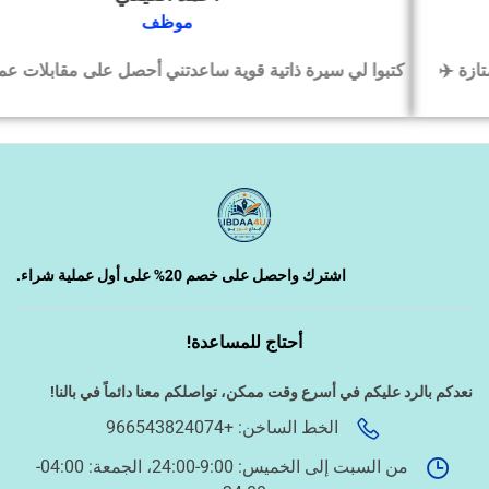
‹
التسويق الإلكتروني
موظف
كتبوا لي سيرة ذاتية قوية ساعدتني أحصل على مقابلات عمل بسرعة
‹
السيرة الذاتية وملفات التقديم
‹
تصميم الكروت واللوحات والمطبوعات
‹
تصميم فيديو/صورة/كتابة محتوى
اشترك واحصل على خصم 20% على أول عملية شراء.
أحتاج للمساعدة!
‹
دراسة الجدوى وخطط المشاريع
نعدكم بالرد عليكم في أسرع وقت ممكن،
تواصلكم معنا دائماً في بالنا!
الخط الساخن: +966543824074
‹
الخدمات الإلكترونية الحكومية
من السبت إلى الخميس: 9:00-24:00، الجمعة: 04:00-