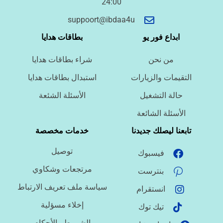
24:00
أسئلة سريعة لتحديد الطلب
suppoort@ibdaa4u
ما نوع الخدمة المطلوبة؟
ابداع فور يو
بطاقات هدايا
من نحن
شراء بطاقات هدايا
ما اللغة المطلوبة؟
التقيمات والزيارات
استبدال بطاقات هدايا
حالة التشغيل
الأسئلة الشئعة
ما نوع الملف؟
الأسئلة الشائعة
تابعنا ليصلك جديدنا
خدمات مخصصة
توصيل
فيسبوك
ما درجة الاستعجال؟
مرتجعات وشكاوي
بنترست
سياسة ملف تعريف الارتباط
انستقرام
هل تحتاج تنسيقًا أو توثيق مراجع؟
إخلاء مسؤلية
تيك توك
الشروط والأحكام