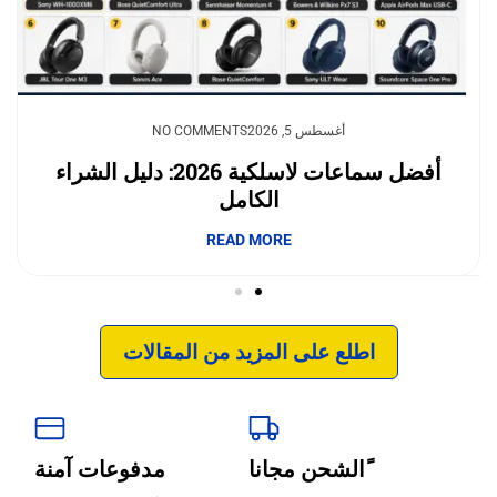
يوليو 23, 2026
أغسطس 5, 2026
NO COMMENTS
NO COMMENTS
وداعًا لقلق نفاد الشحن.. بطاريات السيليكون
أفضل سماعات لاسلكية 2026: دليل الشراء
الكامل
والكربون تغيّر مستقبل الجوالات
إبداع فور يو
READ MORE
READ MORE
اطلع على المزيد من المقالات
ًالشحن مجانا
مدفوعات آمنة
‹
الترجمة والبحوث