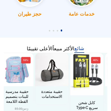
خدمات عامة
حجز طيران
شائع
الأكثر مبيعاً
الأعلى تقييمًا
-53%
-40%
حقيبة متعددة
حقيبة مدرسية
الاستخدامات
للبنات بتصميم
القطة اللامعة
كابل شحن
سريع Type-C
ر.س
85.00