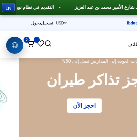
EN
التقديم في نظام نور وفارس
دورات تدريبية احترافية وخدم
ibda
تسجيل
دخول
0
🌐
ائف