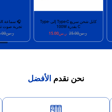
🎧 سماعة WINMAX السلكية –
تجربة صوت تتفوق على التوقعات
ر.س
25.00
ر.س
15.00
نحن نقدم
الأفضل