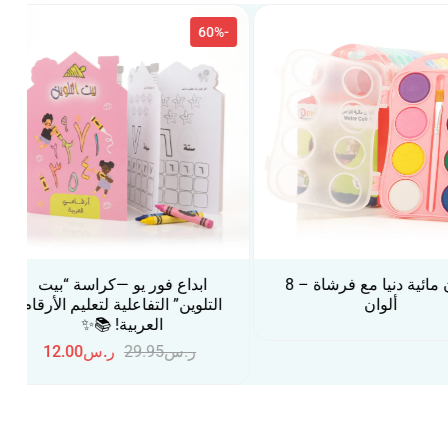
-60%
-60%
ابداع فور يو —كراسة “بيت
ابداع فور يو —كرا
التلوين” التفاعلية لتعليم الأرقام
التلوين” التفاعلية لت
العربية! 📚✨
الإنجليزية 
ر.س
29.95
ر.س
12.00
ر.س
29.95
ر.س