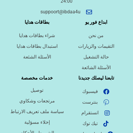
24:00
أسئلة سريعة لتحديد الطلب
suppoort@ibdaa4u
ما نوع الخدمة المطلوبة؟
ابداع فور يو
بطاقات هدايا
من نحن
شراء بطاقات هدايا
ما اللغة المطلوبة؟
التقيمات والزيارات
استبدال بطاقات هدايا
حالة التشغيل
الأسئلة الشئعة
ما نوع الملف؟
الأسئلة الشائعة
تابعنا ليصلك جديدنا
خدمات مخصصة
توصيل
فيسبوك
ما درجة الاستعجال؟
مرتجعات وشكاوي
بنترست
سياسة ملف تعريف الارتباط
انستقرام
هل تحتاج تنسيقًا أو توثيق مراجع؟
إخلاء مسؤلية
تيك توك
الشروط والأحكام