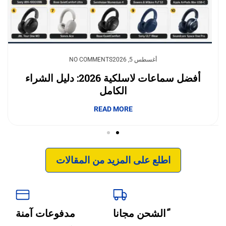
يوليو 23, 2026
أغسطس 5, 2026
NO COMMENTS
NO COMMENTS
وداعًا لقلق نفاد الشحن.. بطاريات السيليكون
أفضل سماعات لاسلكية 2026: دليل الشراء
الكامل
والكربون تغيّر مستقبل الجوالات
إبداع فور يو
READ MORE
READ MORE
اطلع على المزيد من المقالات
ًالشحن مجانا
مدفوعات آمنة
‹
الترجمة والبحوث