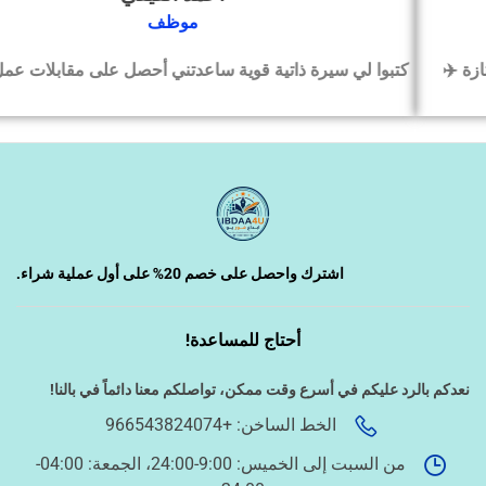
‹
التسويق الإلكتروني
موظف
كتبوا لي سيرة ذاتية قوية ساعدتني أحصل على مقابلات عمل بسرعة
‹
السيرة الذاتية وملفات التقديم
‹
تصميم الكروت واللوحات والمطبوعات
‹
تصميم فيديو/صورة/كتابة محتوى
اشترك واحصل على خصم 20% على أول عملية شراء.
أحتاج للمساعدة!
‹
دراسة الجدوى وخطط المشاريع
نعدكم بالرد عليكم في أسرع وقت ممكن،
تواصلكم معنا دائماً في بالنا!
الخط الساخن: +966543824074
‹
الخدمات الإلكترونية الحكومية
من السبت إلى الخميس: 9:00-24:00، الجمعة: 04:00-