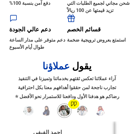
شحن مجاني لجميع الطلبات التي
دفع آمن بنسبة 100%
تزيد قيمتها عن 100 ريالاً
‹
الطباعة والأدوات المكتبية
قسائم الخصم
دعم عالي الجودة
‹
استمتع بعروض ترويجية ضخمة
دعم متوفر على مدار الساعة
حجز طيران
طوال أيام الأسبوع
يقول
عملاؤنا
‹
التدريب
آراء عملائنا تعكس ثقتهم بخدماتنا وتميزنا في التنفيذ
‹
تجارب ناجحة لمن حققوا أهدافهم معنا بكل احترافية
الوظائف
رضاكم هو هدفنا الأول ودافعنا للاستمرار نحو الأفضل ⭐
‹
تصميم موقع/متجر/تطبيق
احمد الفيفي