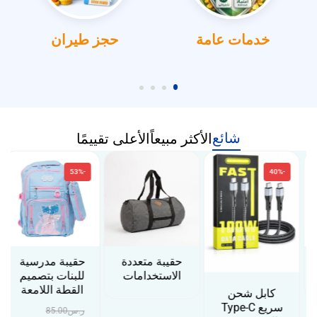
خدمات عامة
حجز طيران
شائع
الأكثر مبيعاً
الأعلى تقييمًا
-53%
-40%
حقيبة متعددة
حقيبة مدرسية
الاستخدامات
للبنات بتصميم
القطة اللامعة
كابل شحن
سريع Type-C
ر.س
85.00