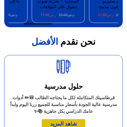
ت ستيريو
السلكية – تجربة صوت
وفون مدمج
تتفوق على التوقعات
100W
25.
ر.س
17.00
ر.س
25.00
ر.س
15.00
ر.س
25.00
ر.
نحن نقدم
الأفضل
حلول مدرسية
قرطاسيتك المتكاملة لكل ما يحتاجه الطالب 🎒✏️ أدوات
مدرسية عالية الجودة بأسعار مناسبة للجميع زرنا اليوم وابدأ
عامك الدراسي بكل جاهزية 📚✨
شاهد المزيد