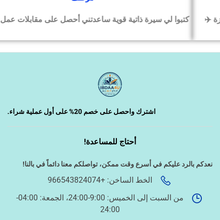
كتبوا لي سيرة ذاتية قوية ساعدتني أحصل على مقابلات عمل بسرعة
‹
السيرة الذاتية وملفات التقديم
‹
تصميم الكروت واللوحات والمطبوعات
‹
تصميم فيديو/صورة/كتابة محتوى
اشترك واحصل على خصم 20% على أول عملية شراء.
أحتاج للمساعدة!
‹
دراسة الجدوى وخطط المشاريع
نعدكم بالرد عليكم في أسرع وقت ممكن،
تواصلكم معنا دائماً في بالنا!
الخط الساخن: +966543824074
‹
الخدمات الإلكترونية الحكومية
من السبت إلى الخميس: 9:00-24:00، الجمعة: 04:00-
24:00