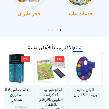
خدمات عامة
حجز طيران
شائع
الأكثر مبيعاً
الأعلى تقييمًا
-29%
-60%
الوان مائية
ابداع فور يو —
قلم مقاس 0.6
بريما – 8 ألوان
🎨 كراسة
مم ازرق
التلوين بالأرقام
شنايدر
للأطفال
ر.س
14.00