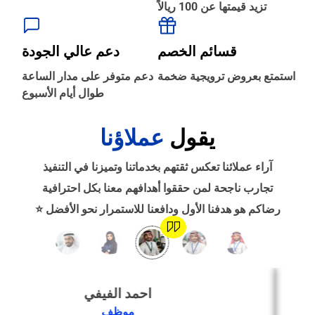
تزيد قيمتها عن 100 ريالاً
‹
الطباعة والأدوات المكتبية
قسائم الخصم
دعم عالي الجودة
‹
استمتع بعروض ترويجية ضخمة
دعم متوفر على مدار الساعة
حجز طيران
طوال أيام الأسبوع
يقول
عملاؤنا
‹
التدريب
آراء عملائنا تعكس ثقتهم بخدماتنا وتميزنا في التنفيذ
‹
تجارب ناجحة لمن حققوا أهدافهم معنا بكل احترافية
الوظائف
رضاكم هو هدفنا الأول ودافعنا للاستمرار نحو الأفضل ⭐
‹
تصميم موقع/متجر/تطبيق
احمد الفيفي
‹
التسويق الإلكتروني
موظف