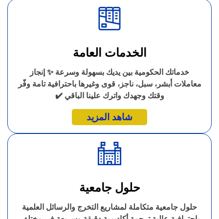
الخدمات العامة
خدماتك الحكومية بين يديك بسهولة وسرعة ✨ إنجاز
معاملات أبشر، سبل، ناجز، قوى وغيرها باحترافية تامة وفّر
وقتك وجهدك واترك علينا الباقي ✔️
شاهد المزيد
حلول جامعية
حلول جامعية متكاملة لمشاريع التخرج والرسائل العلمية
باحترافية عالية ترجمة أكاديمية دقيقة وسريعة في مختلف