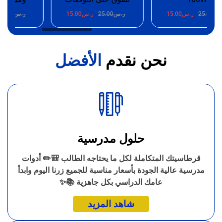
25.
ر.س
15.00
ر.س
25.00
ر.س
15.00
ر.س
25.00
ر.
نحن نقدم
الأفضل
حلول مدرسية
قرطاسيتك المتكاملة لكل ما يحتاجه الطالب 🎒✏️ أدوات
مدرسية عالية الجودة بأسعار مناسبة للجميع زرنا اليوم وابدأ
عامك الدراسي بكل جاهزية 📚✨
شاهد المزيد