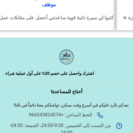
موظف
كتبوا لي سيرة ذاتية قوية ساعدتني أحصل على مقابلات عمل بسرعة
‹
السيرة الذاتية وملفات التقديم
‹
تصميم الكروت واللوحات والمطبوعات
‹
تصميم فيديو/صورة/كتابة محتوى
اشترك واحصل على خصم 20% على أول عملية شراء.
أحتاج للمساعدة!
‹
دراسة الجدوى وخطط المشاريع
نعدكم بالرد عليكم في أسرع وقت ممكن،
تواصلكم معنا دائماً في بالنا!
الخط الساخن: +966543824074
‹
الخدمات الإلكترونية الحكومية
من السبت إلى الخميس: 9:00-24:00، الجمعة: 04:00-
24:00