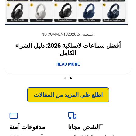
يوليو 23, 2026
أغسطس 5, 2026
NO COMMENTS
NO COMMENTS
وداعًا لقلق نفاد الشحن.. بطاريات السيليكون
أفضل سماعات لاسلكية 2026: دليل الشراء
الكامل
والكربون تغيّر مستقبل الجوالات
إبداع فور يو
READ MORE
READ MORE
اطلع على المزيد من المقالات
ًالشحن مجانا
مدفوعات آمنة
‹
الترجمة والبحوث