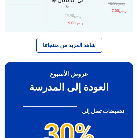
لي” للأطفال 📖
ر.س
12.00
✨
ر.س
7.00
ر.س
29.95
ر.س
9.00
شاهد المزيد من منتجاتنا
عروض الأسبوع
العودة إلى المدرسة
تخفيضات تصل إلى
30%