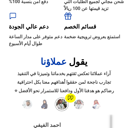
شحن مجاني لجميع الطلبات التي
دفع آمن بنسبة 100%
تزيد قيمتها عن 100 ريالاً
‹
الطباعة والأدوات المكتبية
قسائم الخصم
دعم عالي الجودة
‹
استمتع بعروض ترويجية ضخمة
دعم متوفر على مدار الساعة
حجز طيران
طوال أيام الأسبوع
يقول
عملاؤنا
‹
التدريب
آراء عملائنا تعكس ثقتهم بخدماتنا وتميزنا في التنفيذ
‹
تجارب ناجحة لمن حققوا أهدافهم معنا بكل احترافية
الوظائف
رضاكم هو هدفنا الأول ودافعنا للاستمرار نحو الأفضل ⭐
‹
تصميم موقع/متجر/تطبيق
احمد الفيفي
‹
التسويق الإلكتروني