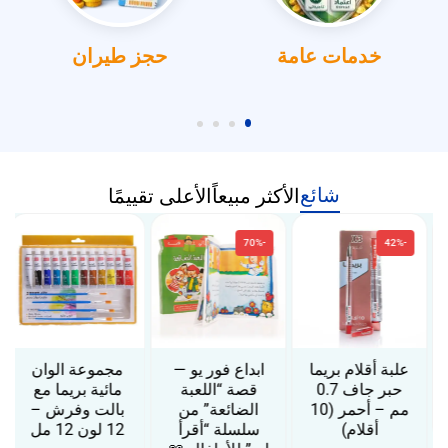
خدمات عامة
حجز طيران
شائع
الأكثر مبيعاً
الأعلى تقييمًا
-70%
-42%
علبة أقلام بريما
ابداع فور يو —
مجموعة الوان
حبر جاف 0.7
قصة “اللعبة
مائية بريما مع
مم – أحمر (10
الضائعة” من
بالت وفرش –
أقلام)
سلسلة “أقرأ
12 لون 12 مل