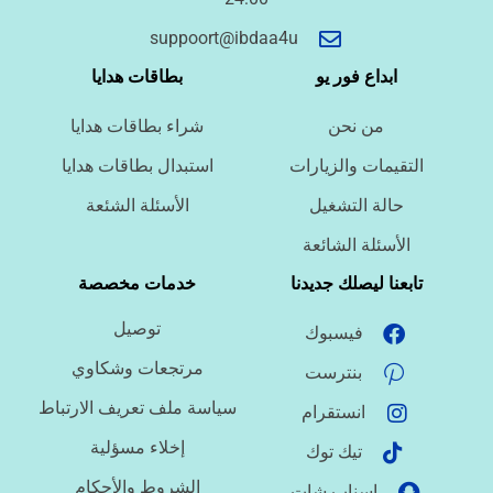
أسئلة سريعة لتحديد الطلب
suppoort@ibdaa4u
ما نوع الخدمة المطلوبة؟
ابداع فور يو
بطاقات هدايا
من نحن
شراء بطاقات هدايا
ما اللغة المطلوبة؟
التقيمات والزيارات
استبدال بطاقات هدايا
حالة التشغيل
الأسئلة الشئعة
ما نوع الملف؟
الأسئلة الشائعة
تابعنا ليصلك جديدنا
خدمات مخصصة
توصيل
فيسبوك
ما درجة الاستعجال؟
مرتجعات وشكاوي
بنترست
سياسة ملف تعريف الارتباط
انستقرام
هل تحتاج تنسيقًا أو توثيق مراجع؟
إخلاء مسؤلية
تيك توك
الشروط والأحكام
اسناب شات