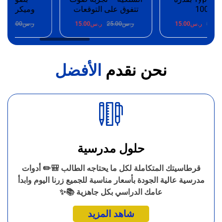
100W
تتفوق على التوقعات
وميكروفون 
25.
ر.س
15.00
ر.س
25.00
ر.س
15.00
ر.س
25.00
ر.
نحن نقدم
الأفضل
حلول مدرسية
قرطاسيتك المتكاملة لكل ما يحتاجه الطالب 🎒✏️ أدوات
مدرسية عالية الجودة بأسعار مناسبة للجميع زرنا اليوم وابدأ
عامك الدراسي بكل جاهزية 📚✨
شاهد المزيد