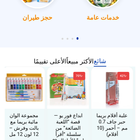
خدمات عامة
حجز طيران
شائع
الأكثر مبيعاً
الأعلى تقييمًا
-70%
-42%
علبة أقلام بريما
ابداع فور يو —
مجموعة الوان
حبر جاف 0.7
قصة “اللعبة
مائية بريما مع
مم – أحمر (10
الضائعة” من
بالت وفرش –
أقلام)
سلسلة “أقرأ
12 لون 12 مل