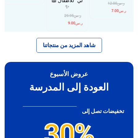
لي” للأطفال 📖
ر.س
12.00
✨
ر.س
7.00
ر.س
29.95
ر.س
9.00
شاهد المزيد من منتجاتنا
عروض الأسبوع
العودة إلى المدرسة
تخفيضات تصل إلى
30%