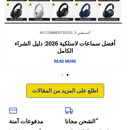
يوليو 23, 2026
أغسطس 5, 2026
NO COMMENTS
NO COMMENTS
وداعًا لقلق نفاد الشحن.. بطاريات السيليكون
أفضل سماعات لاسلكية 2026: دليل الشراء
الكامل
والكربون تغيّر مستقبل الجوالات
إبداع فور يو
READ MORE
READ MORE
اطلع على المزيد من المقالات
ًالشحن مجانا
مدفوعات آمنة
‹
الترجمة والبحوث