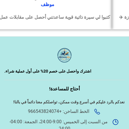
موظف
كتبوا لي سيرة ذاتية قوية ساعدتني أحصل على مقابلات عمل بسرعة
‹
السيرة الذاتية وملفات التقديم
‹
تصميم الكروت واللوحات والمطبوعات
‹
تصميم فيديو/صورة/كتابة محتوى
اشترك واحصل على خصم 20% على أول عملية شراء.
أحتاج للمساعدة!
‹
دراسة الجدوى وخطط المشاريع
نعدكم بالرد عليكم في أسرع وقت ممكن،
تواصلكم معنا دائماً في بالنا!
الخط الساخن: +966543824074
‹
الخدمات الإلكترونية الحكومية
من السبت إلى الخميس: 9:00-24:00، الجمعة: 04:00-
24:00