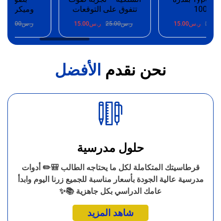
100W
تتفوق على التوقعات
وميكروفون 
25.
ر.س
15.00
ر.س
25.00
ر.س
15.00
ر.س
25.00
ر.
نحن نقدم
الأفضل
حلول مدرسية
قرطاسيتك المتكاملة لكل ما يحتاجه الطالب 🎒✏️ أدوات
مدرسية عالية الجودة بأسعار مناسبة للجميع زرنا اليوم وابدأ
عامك الدراسي بكل جاهزية 📚✨
شاهد المزيد