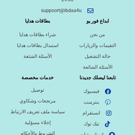
أسئلة سريعة لتحديد الطلب
suppoort@ibdaa4u
ما نوع الخدمة المطلوبة؟
ابداع فور يو
بطاقات هدايا
من نحن
شراء بطاقات هدايا
ما اللغة المطلوبة؟
التقيمات والزيارات
استبدال بطاقات هدايا
حالة التشغيل
الأسئلة الشئعة
ما نوع الملف؟
الأسئلة الشائعة
تابعنا ليصلك جديدنا
خدمات مخصصة
توصيل
فيسبوك
ما درجة الاستعجال؟
مرتجعات وشكاوي
بنترست
سياسة ملف تعريف الارتباط
انستقرام
هل تحتاج تنسيقًا أو توثيق مراجع؟
إخلاء مسؤلية
تيك توك
الشروط والأحكام
اسناب شات