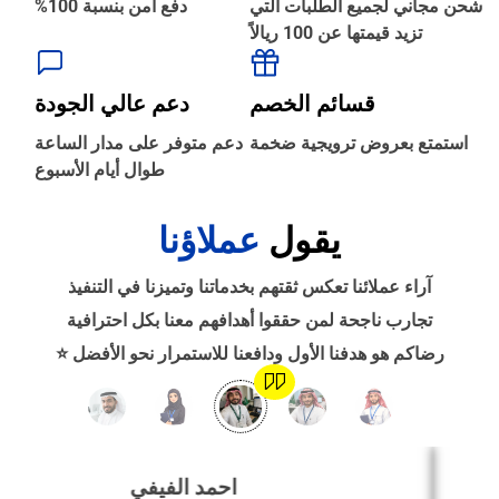
شحن مجاني لجميع الطلبات التي
دفع آمن بنسبة 100%
تزيد قيمتها عن 100 ريالاً
‹
الطباعة والأدوات المكتبية
قسائم الخصم
دعم عالي الجودة
‹
استمتع بعروض ترويجية ضخمة
دعم متوفر على مدار الساعة
حجز طيران
طوال أيام الأسبوع
يقول
عملاؤنا
‹
التدريب
آراء عملائنا تعكس ثقتهم بخدماتنا وتميزنا في التنفيذ
‹
تجارب ناجحة لمن حققوا أهدافهم معنا بكل احترافية
الوظائف
رضاكم هو هدفنا الأول ودافعنا للاستمرار نحو الأفضل ⭐
‹
تصميم موقع/متجر/تطبيق
احمد الفيفي
‹
التسويق الإلكتروني