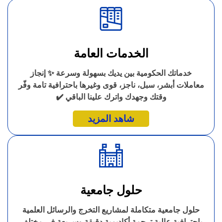
الخدمات العامة
خدماتك الحكومية بين يديك بسهولة وسرعة ✨ إنجاز
معاملات أبشر، سبل، ناجز، قوى وغيرها باحترافية تامة وفّر
وقتك وجهدك واترك علينا الباقي ✔️
شاهد المزيد
حلول جامعية
حلول جامعية متكاملة لمشاريع التخرج والرسائل العلمية
باحترافية عالية ترجمة أكاديمية دقيقة وسريعة في مختلف