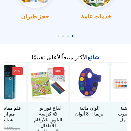
خدمات عامة
حجز طيران
شائع
الأكثر مبيعاً
الأعلى تقييمًا
-29%
-60%
الوان مائية
ابداع فور يو —
قلم مقاس 0.6
بريما – 8 ألوان
🎨 كراسة
مم ازرق
التلوين بالأرقام
شنايدر
للأطفال
ر.س
14.00