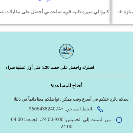
كتبوا لي سيرة ذاتية قوية ساعدتني أحصل على مقابلات عمل بسرعة
‹
السيرة الذاتية وملفات التقديم
‹
تصميم الكروت واللوحات والمطبوعات
‹
تصميم فيديو/صورة/كتابة محتوى
اشترك واحصل على خصم 20% على أول عملية شراء.
أحتاج للمساعدة!
‹
دراسة الجدوى وخطط المشاريع
نعدكم بالرد عليكم في أسرع وقت ممكن،
تواصلكم معنا دائماً في بالنا!
الخط الساخن: +966543824074
‹
الخدمات الإلكترونية الحكومية
من السبت إلى الخميس: 9:00-24:00، الجمعة: 04:00-
24:00