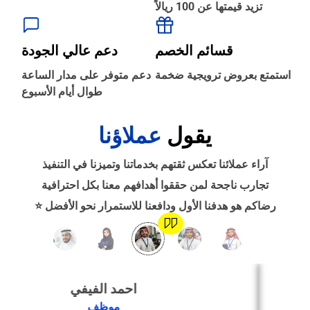
تزيد قيمتها عن 100 ريالاً
‹
الطباعة والأدوات المكتبية
قسائم الخصم
دعم عالي الجودة
‹
استمتع بعروض ترويجية ضخمة
دعم متوفر على مدار الساعة
حجز طيران
طوال أيام الأسبوع
يقول
عملاؤنا
‹
التدريب
آراء عملائنا تعكس ثقتهم بخدماتنا وتميزنا في التنفيذ
‹
تجارب ناجحة لمن حققوا أهدافهم معنا بكل احترافية
الوظائف
رضاكم هو هدفنا الأول ودافعنا للاستمرار نحو الأفضل ⭐
‹
تصميم موقع/متجر/تطبيق
احمد الفيفي
‹
التسويق الإلكتروني
موظف