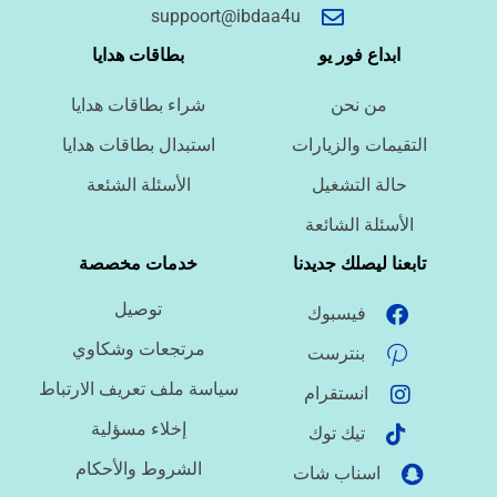
أسئلة سريعة لتحديد الطلب
suppoort@ibdaa4u
ما نوع الخدمة المطلوبة؟
ابداع فور يو
بطاقات هدايا
من نحن
شراء بطاقات هدايا
ما اللغة المطلوبة؟
التقيمات والزيارات
استبدال بطاقات هدايا
حالة التشغيل
الأسئلة الشئعة
ما نوع الملف؟
الأسئلة الشائعة
تابعنا ليصلك جديدنا
خدمات مخصصة
توصيل
فيسبوك
ما درجة الاستعجال؟
مرتجعات وشكاوي
بنترست
سياسة ملف تعريف الارتباط
انستقرام
هل تحتاج تنسيقًا أو توثيق مراجع؟
إخلاء مسؤلية
تيك توك
الشروط والأحكام
اسناب شات