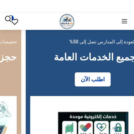
5%
تخفيضات العودة إلى المدارس تصل إلى
العامة
حجز تذاكر طيران
احجز ال