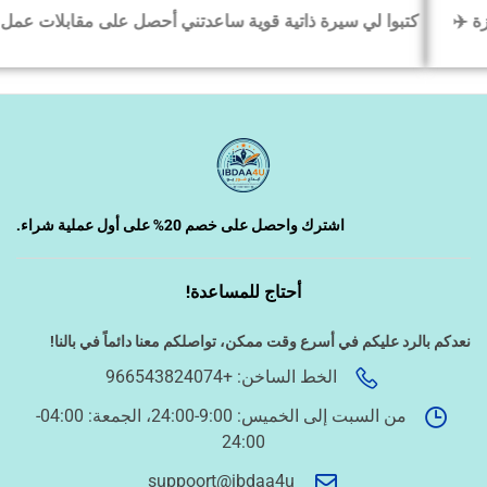
كتبوا لي سيرة ذاتية قوية ساعدتني أحصل على مقابلات عمل بسرعة
‹
السيرة الذاتية وملفات التقديم
‹
تصميم الكروت واللوحات والمطبوعات
‹
تصميم فيديو/صورة/كتابة محتوى
اشترك واحصل على خصم 20% على أول عملية شراء.
أحتاج للمساعدة!
‹
دراسة الجدوى وخطط المشاريع
نعدكم بالرد عليكم في أسرع وقت ممكن،
تواصلكم معنا دائماً في بالنا!
الخط الساخن: +966543824074
‹
الخدمات الإلكترونية الحكومية
من السبت إلى الخميس: 9:00-24:00، الجمعة: 04:00-
24:00
أسئلة سريعة لتحديد الطلب
suppoort@ibdaa4u