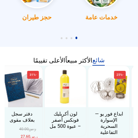
خدمات عامة
حجز طيران
شائع
الأكثر مبيعاً
الأعلى تقييمًا
-31%
-25%
ابداع فور يو —
لون أكريليك
دفتر سجل
الإسوارة
فونكس أصفر
بغلاف مقوى
السحرية
– عبوة 500 مل
ر.س
40.00
التفاعلية
ر.س
27.60