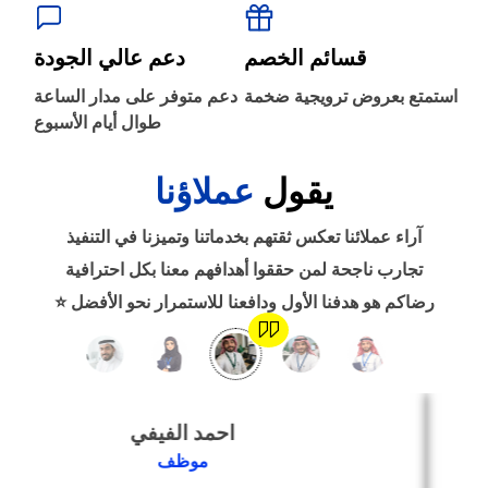
‹
الطباعة والأدوات المكتبية
قسائم الخصم
دعم عالي الجودة
‹
استمتع بعروض ترويجية ضخمة
دعم متوفر على مدار الساعة
حجز طيران
طوال أيام الأسبوع
يقول
عملاؤنا
‹
التدريب
آراء عملائنا تعكس ثقتهم بخدماتنا وتميزنا في التنفيذ
‹
تجارب ناجحة لمن حققوا أهدافهم معنا بكل احترافية
الوظائف
رضاكم هو هدفنا الأول ودافعنا للاستمرار نحو الأفضل ⭐
‹
تصميم موقع/متجر/تطبيق
احمد الفيفي
‹
التسويق الإلكتروني
موظف