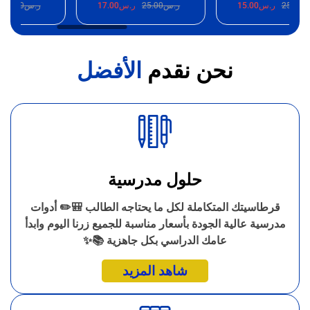
25.
ر.س
15.00
ر.س
25.00
ر.س
17.00
ر.س
25.00
ر.
نحن نقدم
الأفضل
حلول مدرسية
قرطاسيتك المتكاملة لكل ما يحتاجه الطالب 🎒✏️ أدوات
مدرسية عالية الجودة بأسعار مناسبة للجميع زرنا اليوم وابدأ
عامك الدراسي بكل جاهزية 📚✨
شاهد المزيد