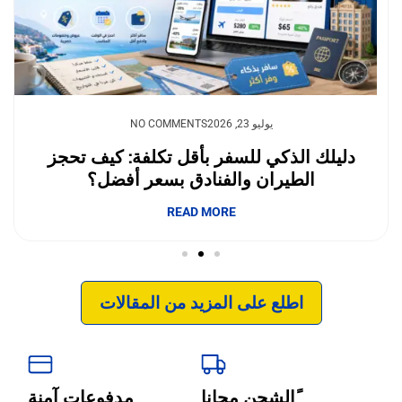
إبداع فور يو
يوليو 23, 2026
NO COMMENTS
وداعًا لقلق نفاد الشحن.. بطاريات السيليكون
والكربون تغيّر مستقبل الجوالات
READ MORE
اطلع على المزيد من المقالات
‹
الترجمة والبحوث
‹
الطباعة والأدوات المكتبية
ًالشحن مجانا
مدفوعات آمنة