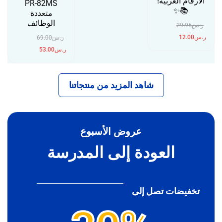
الأرقام العربية!
PR-82MS
ر
📚✨
متعددة
الوظائف
ر.س
29.95
ر.س
12.00
ر.س
69.00
ر.س
53.00
شاهد المزيد من منتجاتنا
عروض الأسبوع
العودة إلى المدرسة
تخفيضات تصل إلى