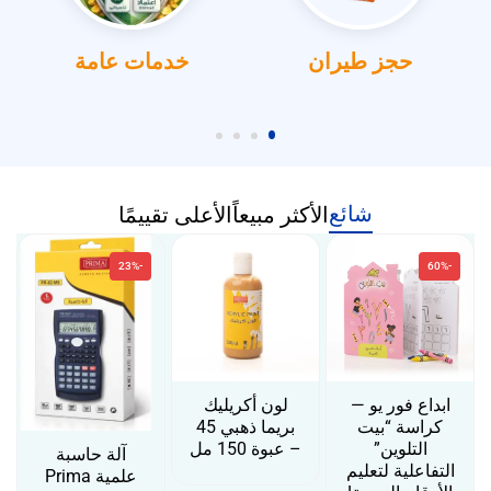
خدمات عامة
حجز طيران
شائع
الأكثر مبيعاً
الأعلى تقييمًا
-23%
-60%
ابداع فور يو —
لون أكريليك
كراسة “بيت
بريما ذهبي 45
التلوين”
– عبوة 150 مل
آلة حاسبة
التفاعلية لتعليم
علمية Prima