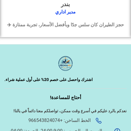
بندر
مدير اداري
‹
تصميم الكروت واللوحات والمطبوعات
س جدًا وبأفضل الأسعار، تجربة ممتازة ✈️
كتبوا لي سيرة ذاتية 
‹
تصميم فيديو/صورة/كتابة محتوى
‹
دراسة الجدوى وخطط المشاريع
اشترك واحصل على خصم 20% على أول عملية شراء.
‹
الخدمات الإلكترونية الحكومية
أحتاج للمساعدة!
نعدكم بالرد عليكم في أسرع وقت ممكن،
تواصلكم معنا دائماً في بالنا!
أسئلة سريعة لتحديد الطلب
الخط الساخن: +966543824074
ما نوع الخدمة المطلوبة؟
من السبت إلى الخميس: 9:00-24:00، الجمعة: 04:00-