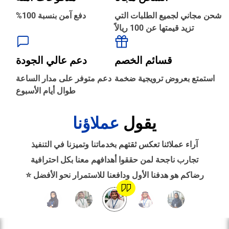
شحن مجاني لجميع الطلبات التي
دفع آمن بنسبة 100%
‹
حجز طيران
تزيد قيمتها عن 100 ريالاً
قسائم الخصم
دعم عالي الجودة
‹
التدريب
استمتع بعروض ترويجية ضخمة
دعم متوفر على مدار الساعة
طوال أيام الأسبوع
‹
الوظائف
يقول
عملاؤنا
آراء عملائنا تعكس ثقتهم بخدماتنا وتميزنا في التنفيذ
‹
تصميم موقع/متجر/تطبيق
تجارب ناجحة لمن حققوا أهدافهم معنا بكل احترافية
رضاكم هو هدفنا الأول ودافعنا للاستمرار نحو الأفضل ⭐
‹
التسويق الإلكتروني
‹
السيرة الذاتية وملفات التقديم