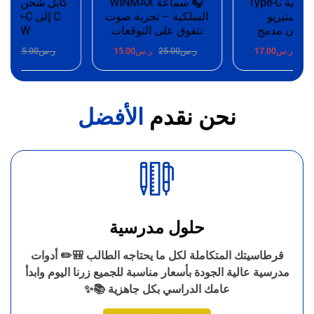
سماعة سلكية Type-C
🎧 سماعة WINMAX
 ستيريو
السلكية – تجربة صوت
C إ
فون مدمج
تتفوق على التوقعات
100W
25
ر.س
17.00
ر.س
25.00
ر.س
15.00
ر.س
25.00
ر.س
نحن نقدم
الأفضل
حلول مدرسية
قرطاسيتك المتكاملة لكل ما يحتاجه الطالب 🎒✏️ أدوات
مدرسية عالية الجودة بأسعار مناسبة للجميع زرنا اليوم وابدأ
عامك الدراسي بكل جاهزية 📚✨