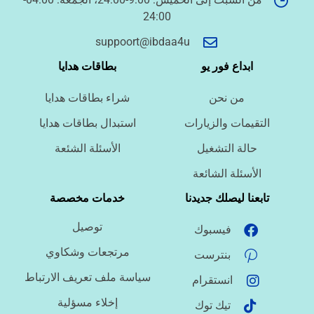
24:00
suppoort@ibdaa4u
ما اللغة المطلوبة؟
ابداع فور يو
بطاقات هدايا
من نحن
شراء بطاقات هدايا
ما نوع الملف؟
التقيمات والزيارات
استبدال بطاقات هدايا
حالة التشغيل
الأسئلة الشئعة
ما درجة الاستعجال؟
الأسئلة الشائعة
تابعنا ليصلك جديدنا
خدمات مخصصة
هل تحتاج تنسيقًا أو توثيق مراجع؟
توصيل
فيسبوك
مرتجعات وشكاوي
بنترست
سياسة ملف تعريف الارتباط
انستقرام
إخلاء مسؤلية
تيك توك