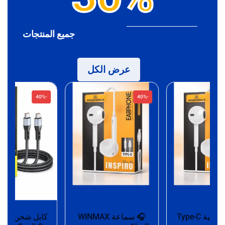
جميع المنتجات
عرض الكل
-40%
-40%
سماعة سلكية Type-C
🎧 سماعة WINMAX