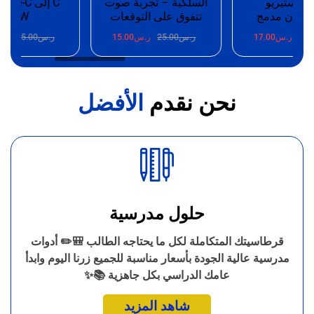
ت ستيريو
السلكية – تجربة صوت
وفون مدمج
تتفوق على التوقعات
100W
25.
ر.س
17.00
ر.س
25.00
ر.س
15.00
ر.س
25.00
ر.
نحن نقدم
الأفضل
حلول مدرسية
قرطاسيتك المتكاملة لكل ما يحتاجه الطالب 🎒✏️ أدوات
مدرسية عالية الجودة بأسعار مناسبة للجميع زرنا اليوم وابدأ
عامك الدراسي بكل جاهزية 📚✨
شاهد المزيد