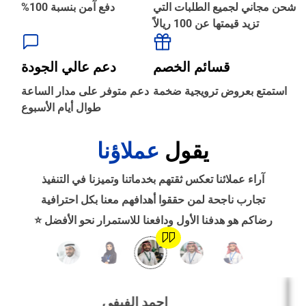
شحن مجاني لجميع الطلبات التي
دفع آمن بنسبة 100%
تزيد قيمتها عن 100 ريالاً
‹
الطباعة والأدوات المكتبية
قسائم الخصم
دعم عالي الجودة
‹
استمتع بعروض ترويجية ضخمة
دعم متوفر على مدار الساعة
حجز طيران
طوال أيام الأسبوع
يقول
عملاؤنا
‹
التدريب
آراء عملائنا تعكس ثقتهم بخدماتنا وتميزنا في التنفيذ
‹
تجارب ناجحة لمن حققوا أهدافهم معنا بكل احترافية
الوظائف
رضاكم هو هدفنا الأول ودافعنا للاستمرار نحو الأفضل ⭐
‹
تصميم موقع/متجر/تطبيق
احمد الفيفي