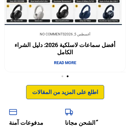
يوليو 23, 2026
أغسطس 5, 2026
NO COMMENTS
NO COMMENTS
وداعًا لقلق نفاد الشحن.. بطاريات السيليكون
أفضل سماعات لاسلكية 2026: دليل الشراء
الكامل
والكربون تغيّر مستقبل الجوالات
إبداع فور يو
READ MORE
READ MORE
اطلع على المزيد من المقالات
ًالشحن مجانا
مدفوعات آمنة
‹
الترجمة والبحوث