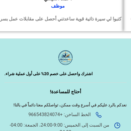
‹
التسويق الإلكتروني
موظف
كتبوا لي سيرة ذاتية قوية ساعدتني أحصل على مقابلات عمل بسرعة
‹
السيرة الذاتية وملفات التقديم
‹
تصميم الكروت واللوحات والمطبوعات
‹
تصميم فيديو/صورة/كتابة محتوى
اشترك واحصل على خصم 20% على أول عملية شراء.
أحتاج للمساعدة!
‹
دراسة الجدوى وخطط المشاريع
نعدكم بالرد عليكم في أسرع وقت ممكن،
تواصلكم معنا دائماً في بالنا!
الخط الساخن: +966543824074
‹
الخدمات الإلكترونية الحكومية
من السبت إلى الخميس: 9:00-24:00، الجمعة: 04:00-