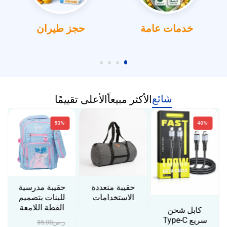
خدمات عامة
حجز طيران
شائع
الأكثر مبيعاً
الأعلى تقييمًا
-53%
-40%
حقيبة متعددة
حقيبة مدرسية
الاستخدامات
للبنات بتصميم
القطة اللامعة
كابل شحن
سريع Type-C
ر.س
85.00