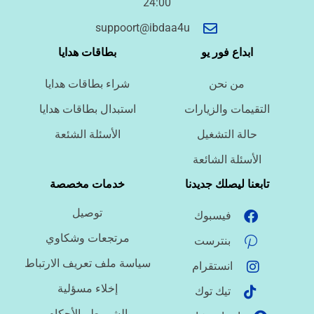
24:00
أسئلة سريعة لتحديد الطلب
suppoort@ibdaa4u
ما نوع الخدمة المطلوبة؟
ابداع فور يو
بطاقات هدايا
من نحن
شراء بطاقات هدايا
ما اللغة المطلوبة؟
التقيمات والزيارات
استبدال بطاقات هدايا
حالة التشغيل
الأسئلة الشئعة
ما نوع الملف؟
الأسئلة الشائعة
تابعنا ليصلك جديدنا
خدمات مخصصة
توصيل
فيسبوك
ما درجة الاستعجال؟
مرتجعات وشكاوي
بنترست
سياسة ملف تعريف الارتباط
انستقرام
هل تحتاج تنسيقًا أو توثيق مراجع؟
إخلاء مسؤلية
تيك توك
الشروط والأحكام