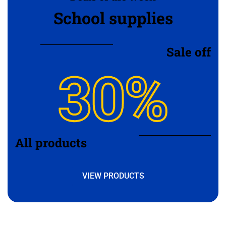
School supplies
‹
حجز طيران
Sale off
‹
التدريب
30%
‹
الوظائف
‹
تصميم موقع/متجر/تطبيق
All products
‹
VIEW PRODUCTS
التسويق الإلكتروني
‹
السيرة الذاتية وملفات التقديم