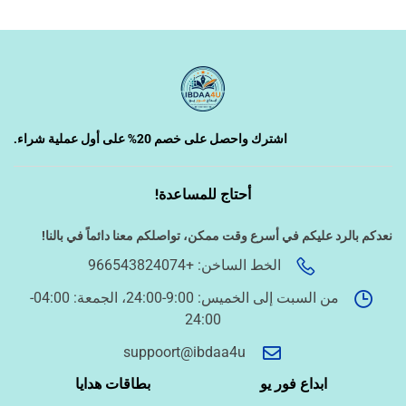
‹
تصميم الكروت واللوحات والمطبوعات
‹
تصميم فيديو/صورة/كتابة محتوى
اشترك واحصل على خصم 20% على أول عملية شراء.
أحتاج للمساعدة!
‹
دراسة الجدوى وخطط المشاريع
نعدكم بالرد عليكم في أسرع وقت ممكن،
تواصلكم معنا دائماً في بالنا!
الخط الساخن: +966543824074
‹
الخدمات الإلكترونية الحكومية
من السبت إلى الخميس: 9:00-24:00، الجمعة: 04:00-
24:00
أسئلة سريعة لتحديد الطلب
suppoort@ibdaa4u
ما نوع الخدمة المطلوبة؟
ابداع فور يو
بطاقات هدايا