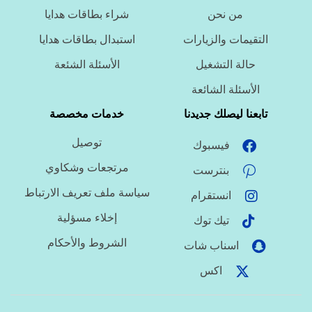
من نحن
شراء بطاقات هدايا
ما اللغة المطلوبة؟
التقيمات والزيارات
استبدال بطاقات هدايا
حالة التشغيل
الأسئلة الشئعة
ما نوع الملف؟
الأسئلة الشائعة
تابعنا ليصلك جديدنا
خدمات مخصصة
توصيل
فيسبوك
ما درجة الاستعجال؟
مرتجعات وشكاوي
بنترست
سياسة ملف تعريف الارتباط
انستقرام
هل تحتاج تنسيقًا أو توثيق مراجع؟
إخلاء مسؤلية
تيك توك
الشروط والأحكام
اسناب شات
اكس