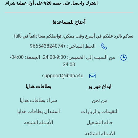
اشترك واحصل على خصم 20% على أول عملية شراء.
أحتاج للمساعدة!
‹
دراسة الجدوى وخطط المشاريع
نعدكم بالرد عليكم في أسرع وقت ممكن،
تواصلكم معنا دائماً في بالنا!
الخط الساخن: +966543824074
‹
الخدمات الإلكترونية الحكومية
من السبت إلى الخميس: 9:00-24:00، الجمعة: 04:00-
24:00
أسئلة سريعة لتحديد الطلب
suppoort@ibdaa4u
ما نوع الخدمة المطلوبة؟
ابداع فور يو
بطاقات هدايا
من نحن
شراء بطاقات هدايا
ما اللغة المطلوبة؟
التقيمات والزيارات
استبدال بطاقات هدايا
حالة التشغيل
الأسئلة الشئعة
ما نوع الملف؟
الأسئلة الشائعة