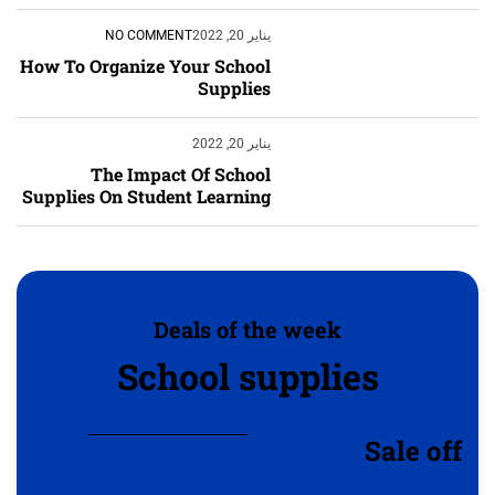
يناير 20, 2022
NO COMMENT
How To Organize Your School
Supplies
يناير 20, 2022
The Impact Of School
Supplies On Student Learning
‹
الترجمة والبحوث
‹
الطباعة والأدوات المكتبية
Deals of the week
School supplies
‹
حجز طيران
Sale off
‹
التدريب