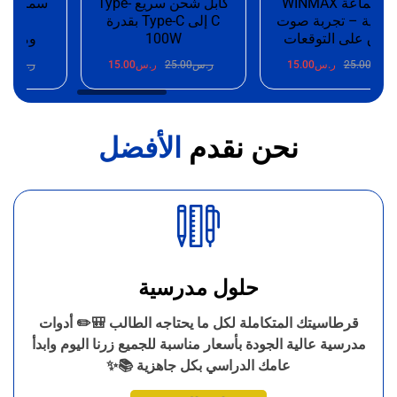
🎧 سماعة WINMAX
كابل شحن سريع Type-
 – تجربة صوت
C إلى Type-C بقدرة
بصوت ستير
على التوقعات
100W
وميكروفون 
25.
ر.س
15.00
ر.س
25.00
ر.س
15.00
ر.س
25.00
ر.
نحن نقدم
الأفضل
حلول مدرسية
قرطاسيتك المتكاملة لكل ما يحتاجه الطالب 🎒✏️ أدوات
مدرسية عالية الجودة بأسعار مناسبة للجميع زرنا اليوم وابدأ
عامك الدراسي بكل جاهزية 📚✨