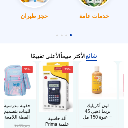
خدمات عامة
حجز طيران
شائع
الأكثر مبيعاً
الأعلى تقييمًا
-53%
-23%
لون أكريليك
حقيبة مدرسية
بريما ذهبي 45
للبنات بتصميم
– عبوة 150 مل
القطة اللامعة
آلة حاسبة
علمية Prima
ر.س
85.00