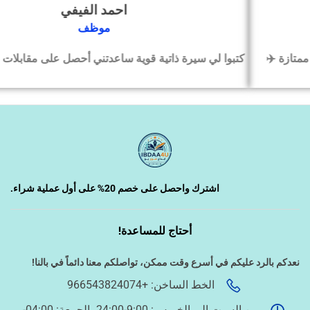
احمد الفيفي
‹
التسويق الإلكتروني
موظف
كتبوا لي سيرة ذاتية قوية ساعدتني أحصل على مقابلات عمل بسرع
‹
السيرة الذاتية وملفات التقديم
‹
تصميم الكروت واللوحات والمطبوعات
‹
تصميم فيديو/صورة/كتابة محتوى
اشترك واحصل على خصم 20% على أول عملية شراء.
أحتاج للمساعدة!
‹
دراسة الجدوى وخطط المشاريع
نعدكم بالرد عليكم في أسرع وقت ممكن،
تواصلكم معنا دائماً في بالنا!
الخط الساخن: +966543824074
‹
الخدمات الإلكترونية الحكومية
من السبت إلى الخميس: 9:00-24:00، الجمعة: 04:00-