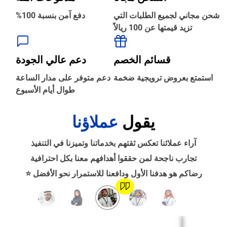
شحن مجاني لجميع الطلبات التي
دفع آمن بنسبة 100%
تزيد قيمتها عن 100 ريالاً
‹
الطباعة والأدوات المكتبية
قسائم الخصم
دعم عالي الجودة
‹
استمتع بعروض ترويجية ضخمة
دعم متوفر على مدار الساعة
حجز طيران
طوال أيام الأسبوع
يقول
عملاؤنا
‹
التدريب
آراء عملائنا تعكس ثقتهم بخدماتنا وتميزنا في التنفيذ
‹
تجارب ناجحة لمن حققوا أهدافهم معنا بكل احترافية
الوظائف
رضاكم هو هدفنا الأول ودافعنا للاستمرار نحو الأفضل ⭐
‹
تصميم موقع/متجر/تطبيق