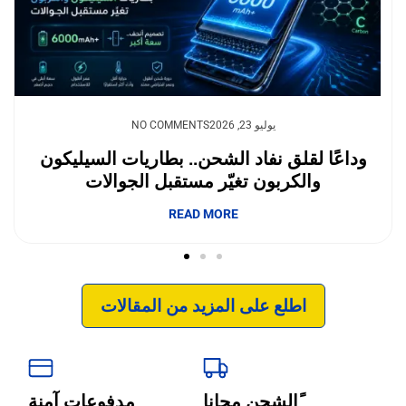
يوليو 23, 2026
NO COMMENTS
وداعًا لقلق نفاد الشحن.. بطاريات السيليكون
والكربون تغيّر مستقبل الجوالات
إبداع فور يو
READ MORE
اطلع على المزيد من المقالات
ًالشحن مجانا
مدفوعات آمنة
‹
الترجمة والبحوث