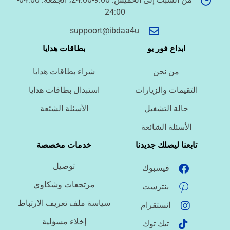
24:00
أسئلة سريعة لتحديد الطلب
suppoort@ibdaa4u
ما نوع الخدمة المطلوبة؟
ابداع فور يو
بطاقات هدايا
من نحن
شراء بطاقات هدايا
ما اللغة المطلوبة؟
التقيمات والزيارات
استبدال بطاقات هدايا
حالة التشغيل
الأسئلة الشئعة
ما نوع الملف؟
الأسئلة الشائعة
تابعنا ليصلك جديدنا
خدمات مخصصة
توصيل
فيسبوك
ما درجة الاستعجال؟
مرتجعات وشكاوي
بنترست
سياسة ملف تعريف الارتباط
انستقرام
هل تحتاج تنسيقًا أو توثيق مراجع؟
إخلاء مسؤلية
تيك توك