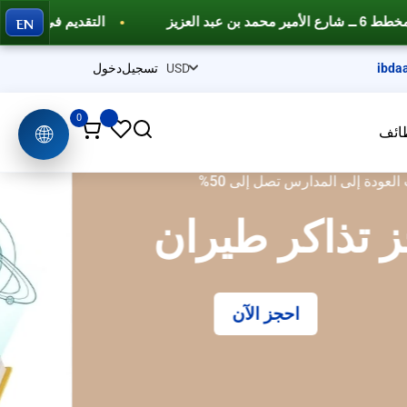
EN
التقديم في نظام نور وفارس
دورات تدريبية احترا
ibda
تسجيل
دخول
0
🌐
ائف