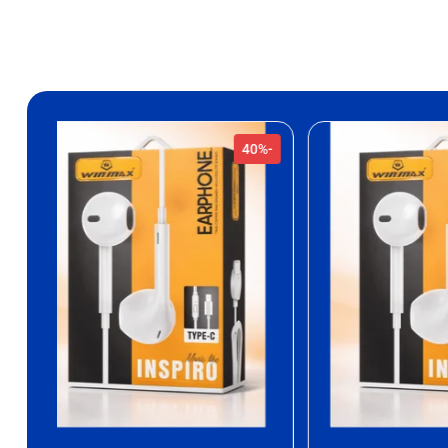
-32%
-40%