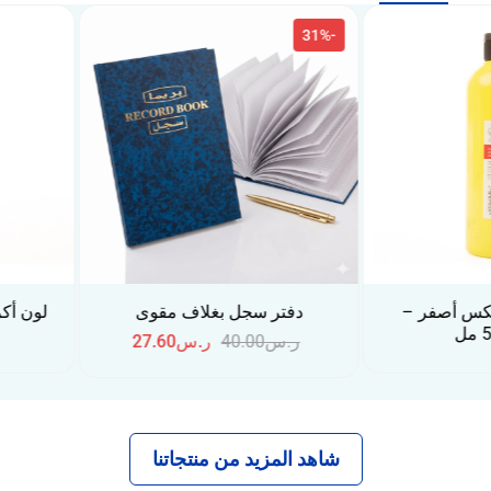
تر سجل بغلاف مقوى
لون أكريليك فونكس أزرق غامق
– عبوة 250 مل
س
40.00
ر.س
27.60
شاهد المزيد من منتجاتنا