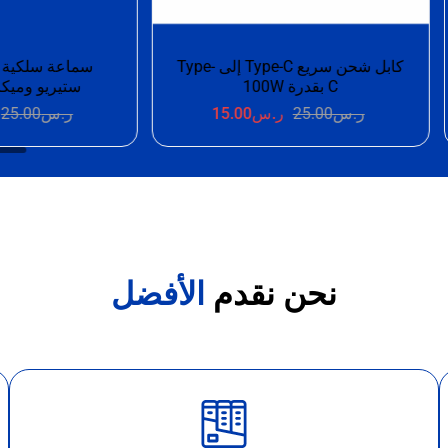
سماعة سلكية Type-C بصوت
🎧 سماعة WINMAX السلكي
ريو وميكروفون مدمج
تجربة صوت تتفوق على التوقعا
.س
25.00
ر.س
17.00
ر.س
25.00
ر.س
15.00
نحن نقدم
الأفضل