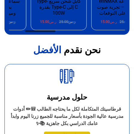
🎧 سماعة WINMAX
كابل شحن سريع Type-
 – تجربة صوت
C إلى Type-C بقدرة
بصوت ستير
على التوقعات
100W
وميكروفون 
25.
ر.س
15.00
ر.س
25.00
ر.س
15.00
ر.س
25.00
ر.
نحن نقدم
الأفضل
حلول مدرسية
قرطاسيتك المتكاملة لكل ما يحتاجه الطالب 🎒✏️ أدوات
مدرسية عالية الجودة بأسعار مناسبة للجميع زرنا اليوم وابدأ
عامك الدراسي بكل جاهزية 📚✨