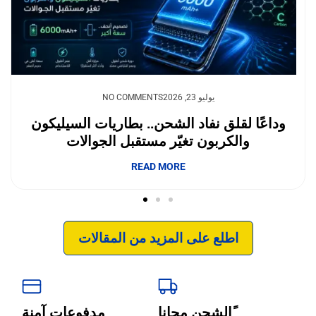
يوليو 23, 2026
NO COMMENTS
وداعًا لقلق نفاد الشحن.. بطاريات السيليكون
والكربون تغيّر مستقبل الجوالات
إبداع فور يو
READ MORE
اطلع على المزيد من المقالات
ًالشحن مجانا
مدفوعات آمنة
‹
الترجمة والبحوث