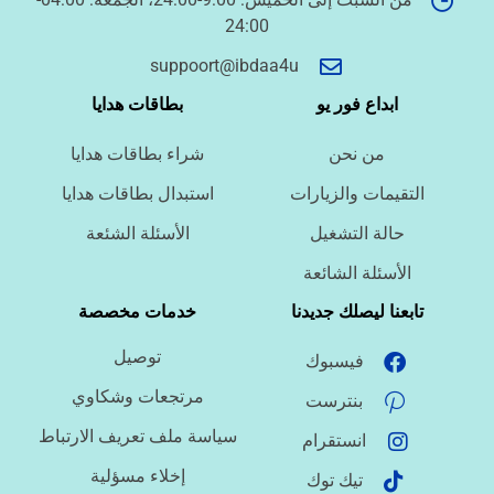
24:00
أسئلة سريعة لتحديد الطلب
suppoort@ibdaa4u
ما نوع الخدمة المطلوبة؟
ابداع فور يو
بطاقات هدايا
من نحن
شراء بطاقات هدايا
ما اللغة المطلوبة؟
التقيمات والزيارات
استبدال بطاقات هدايا
حالة التشغيل
الأسئلة الشئعة
ما نوع الملف؟
الأسئلة الشائعة
تابعنا ليصلك جديدنا
خدمات مخصصة
توصيل
فيسبوك
ما درجة الاستعجال؟
مرتجعات وشكاوي
بنترست
سياسة ملف تعريف الارتباط
انستقرام
هل تحتاج تنسيقًا أو توثيق مراجع؟
إخلاء مسؤلية
تيك توك