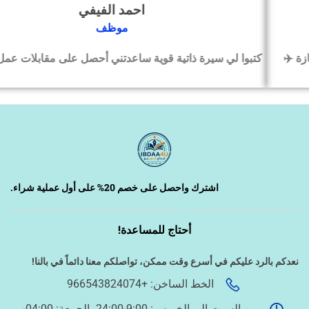
احمد الفيفي
‹
التسويق الإلكتروني
موظف
كتبوا لي سيرة ذاتية قوية ساعدتني أحصل على مقابلات عمل بسرعة
‹
السيرة الذاتية وملفات التقديم
‹
تصميم الكروت واللوحات والمطبوعات
‹
تصميم فيديو/صورة/كتابة محتوى
اشترك واحصل على خصم 20% على أول عملية شراء.
أحتاج للمساعدة!
‹
دراسة الجدوى وخطط المشاريع
نعدكم بالرد عليكم في أسرع وقت ممكن،
تواصلكم معنا دائماً في بالنا!
الخط الساخن: +966543824074
‹
الخدمات الإلكترونية الحكومية
من السبت إلى الخميس: 9:00-24:00، الجمعة: 04:00-