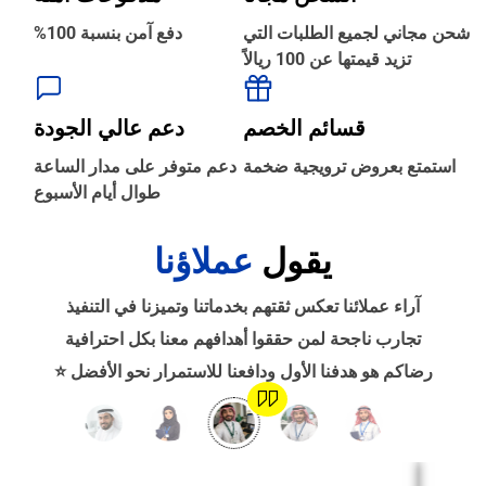
شحن مجاني لجميع الطلبات التي
دفع آمن بنسبة 100%
تزيد قيمتها عن 100 ريالاً
‹
الطباعة والأدوات المكتبية
قسائم الخصم
دعم عالي الجودة
‹
استمتع بعروض ترويجية ضخمة
دعم متوفر على مدار الساعة
حجز طيران
طوال أيام الأسبوع
يقول
عملاؤنا
‹
التدريب
آراء عملائنا تعكس ثقتهم بخدماتنا وتميزنا في التنفيذ
‹
تجارب ناجحة لمن حققوا أهدافهم معنا بكل احترافية
الوظائف
رضاكم هو هدفنا الأول ودافعنا للاستمرار نحو الأفضل ⭐
‹
تصميم موقع/متجر/تطبيق