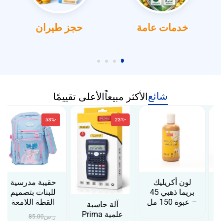
خدمات عامة
حجز طيران
شائع
الأكثر مبيعاً
الأعلى تقييمًا
-53%
-23%
لون أكريليك
حقيبة مدرسية
بريما ذهبي 45
للبنات بتصميم
– عبوة 150 مل
القطة اللامعة
آلة حاسبة
علمية Prima
ر.س
85.00