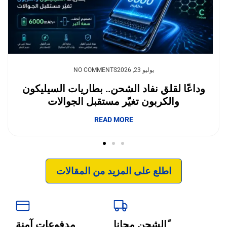
يوليو 23, 2026
NO COMMENTS
وداعًا لقلق نفاد الشحن.. بطاريات السيليكون
والكربون تغيّر مستقبل الجوالات
إبداع فور يو
READ MORE
اطلع على المزيد من المقالات
ًالشحن مجانا
مدفوعات آمنة
‹
الترجمة والبحوث