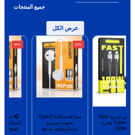
جميع المنتجات
عرض الكل
-40%
-32%
كابل شحن سريع Type-
سماعة سلكية Type-C
🎧 سم
C إلى Type-C بقدرة
بصوت ستيريو
السلكية – تجر
100W
وميكروفون مدمج
تتفوق على الت