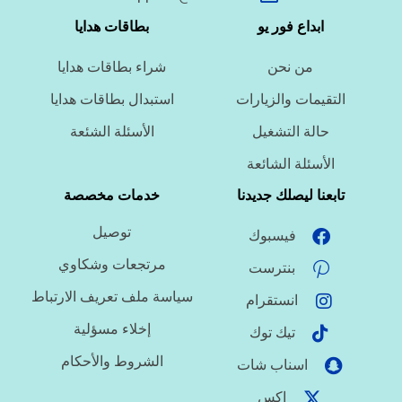
ما نوع الخدمة المطلوبة؟
ابداع فور يو
بطاقات هدايا
من نحن
شراء بطاقات هدايا
ما اللغة المطلوبة؟
التقيمات والزيارات
استبدال بطاقات هدايا
حالة التشغيل
الأسئلة الشئعة
ما نوع الملف؟
الأسئلة الشائعة
تابعنا ليصلك جديدنا
خدمات مخصصة
توصيل
فيسبوك
ما درجة الاستعجال؟
مرتجعات وشكاوي
بنترست
سياسة ملف تعريف الارتباط
انستقرام
هل تحتاج تنسيقًا أو توثيق مراجع؟
إخلاء مسؤلية
تيك توك
الشروط والأحكام
اسناب شات
اكس