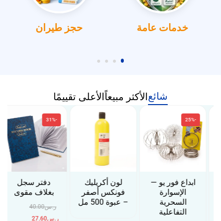
خدمات عامة
حجز طيران
شائع
الأكثر مبيعاً
الأعلى تقييمًا
-31%
-25%
ابداع فور يو —
لون أكريليك
دفتر سجل
الإسوارة
فونكس أصفر
بغلاف مقوى
السحرية
– عبوة 500 مل
ر.س
40.00
التفاعلية
ر.س
27.60