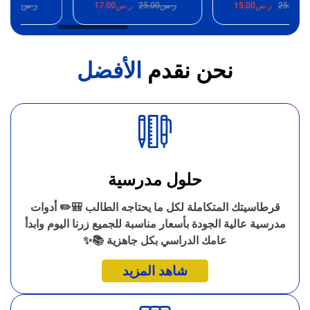
25.
ر.س
15.00
ر.س
25.00
ر.س
17.00
ر.س
25.00
ر.
نحن نقدم
الأفضل
حلول مدرسية
قرطاسيتك المتكاملة لكل ما يحتاجه الطالب 🎒✏️ أدوات
مدرسية عالية الجودة بأسعار مناسبة للجميع زرنا اليوم وابدأ
عامك الدراسي بكل جاهزية 📚✨
شاهد المزيد