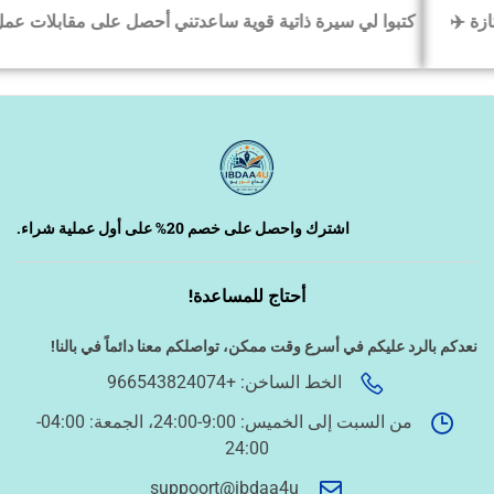
كتبوا لي سيرة ذاتية قوية ساعدتني أحصل على مقابلات عمل بسرعة
‹
السيرة الذاتية وملفات التقديم
‹
تصميم الكروت واللوحات والمطبوعات
‹
تصميم فيديو/صورة/كتابة محتوى
اشترك واحصل على خصم 20% على أول عملية شراء.
أحتاج للمساعدة!
‹
دراسة الجدوى وخطط المشاريع
نعدكم بالرد عليكم في أسرع وقت ممكن،
تواصلكم معنا دائماً في بالنا!
الخط الساخن: +966543824074
‹
الخدمات الإلكترونية الحكومية
من السبت إلى الخميس: 9:00-24:00، الجمعة: 04:00-
24:00
أسئلة سريعة لتحديد الطلب
suppoort@ibdaa4u