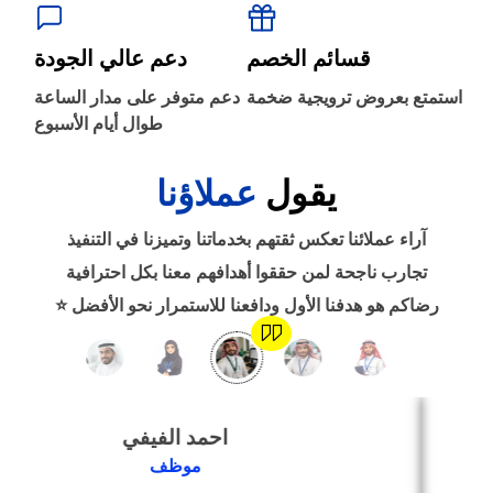
‹
الطباعة والأدوات المكتبية
قسائم الخصم
دعم عالي الجودة
‹
استمتع بعروض ترويجية ضخمة
دعم متوفر على مدار الساعة
حجز طيران
طوال أيام الأسبوع
يقول
عملاؤنا
‹
التدريب
آراء عملائنا تعكس ثقتهم بخدماتنا وتميزنا في التنفيذ
‹
تجارب ناجحة لمن حققوا أهدافهم معنا بكل احترافية
الوظائف
رضاكم هو هدفنا الأول ودافعنا للاستمرار نحو الأفضل ⭐
‹
تصميم موقع/متجر/تطبيق
احمد الفيفي
‹
التسويق الإلكتروني
موظف