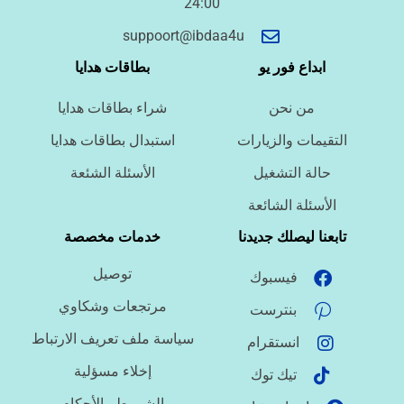
24:00
أسئلة سريعة لتحديد الطلب
suppoort@ibdaa4u
ما نوع الخدمة المطلوبة؟
ابداع فور يو
بطاقات هدايا
من نحن
شراء بطاقات هدايا
ما اللغة المطلوبة؟
التقيمات والزيارات
استبدال بطاقات هدايا
حالة التشغيل
الأسئلة الشئعة
ما نوع الملف؟
الأسئلة الشائعة
تابعنا ليصلك جديدنا
خدمات مخصصة
توصيل
فيسبوك
ما درجة الاستعجال؟
مرتجعات وشكاوي
بنترست
سياسة ملف تعريف الارتباط
انستقرام
هل تحتاج تنسيقًا أو توثيق مراجع؟
إخلاء مسؤلية
تيك توك
الشروط والأحكام