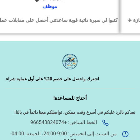
‹
التسويق الإلكتروني
موظف
كتبوا لي سيرة ذاتية قوية ساعدتني أحصل على مقابلات عمل بسرعة
‹
السيرة الذاتية وملفات التقديم
‹
تصميم الكروت واللوحات والمطبوعات
‹
تصميم فيديو/صورة/كتابة محتوى
اشترك واحصل على خصم 20% على أول عملية شراء.
أحتاج للمساعدة!
‹
دراسة الجدوى وخطط المشاريع
نعدكم بالرد عليكم في أسرع وقت ممكن،
تواصلكم معنا دائماً في بالنا!
الخط الساخن: +966543824074
‹
الخدمات الإلكترونية الحكومية
من السبت إلى الخميس: 9:00-24:00، الجمعة: 04:00-