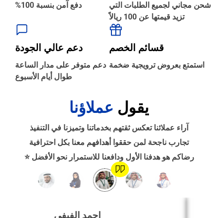
شحن مجاني لجميع الطلبات التي
دفع آمن بنسبة 100%
تزيد قيمتها عن 100 ريالاً
‹
الطباعة والأدوات المكتبية
قسائم الخصم
دعم عالي الجودة
‹
استمتع بعروض ترويجية ضخمة
دعم متوفر على مدار الساعة
حجز طيران
طوال أيام الأسبوع
يقول
عملاؤنا
‹
التدريب
آراء عملائنا تعكس ثقتهم بخدماتنا وتميزنا في التنفيذ
‹
تجارب ناجحة لمن حققوا أهدافهم معنا بكل احترافية
الوظائف
رضاكم هو هدفنا الأول ودافعنا للاستمرار نحو الأفضل ⭐
‹
تصميم موقع/متجر/تطبيق
احمد الفيفي