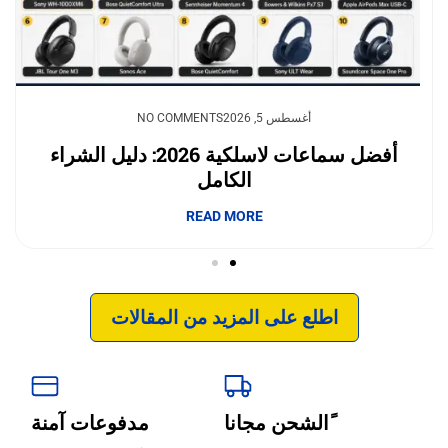
يوليو 23, 2026
أغسطس 5, 2026
NO COMMENTS
NO COMMENTS
وداعًا لقلق نفاد الشحن.. بطاريات السيليكون
أفضل سماعات لاسلكية 2026: دليل الشراء
الكامل
والكربون تغيّر مستقبل الجوالات
إبداع فور يو
READ MORE
READ MORE
اطلع على المزيد من المقالات
ًالشحن مجانا
مدفوعات آمنة
‹
الترجمة والبحوث