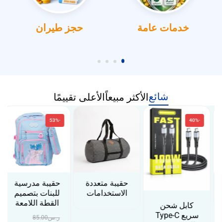
خدمات عامة
حجز طيران
شائع
الأكثر مبيعاً
الأعلى تقييمًا
-53%
-40%
حقيبة متعددة
حقيبة مدرسية
الاستخدامات
للبنات بتصميم
القطة اللامعة
كابل شحن
سريع Type-C
ر.س
85.00