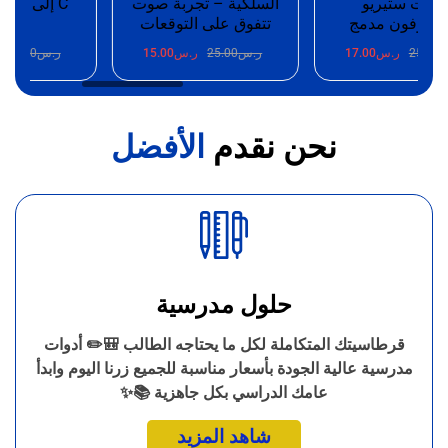
ت ستيريو
السلكية – تجربة صوت
وفون مدمج
تتفوق على التوقعات
100W
25.
ر.س
17.00
ر.س
25.00
ر.س
15.00
ر.س
25.00
ر.
نحن نقدم
الأفضل
حلول مدرسية
قرطاسيتك المتكاملة لكل ما يحتاجه الطالب 🎒✏️ أدوات
مدرسية عالية الجودة بأسعار مناسبة للجميع زرنا اليوم وابدأ
عامك الدراسي بكل جاهزية 📚✨
شاهد المزيد