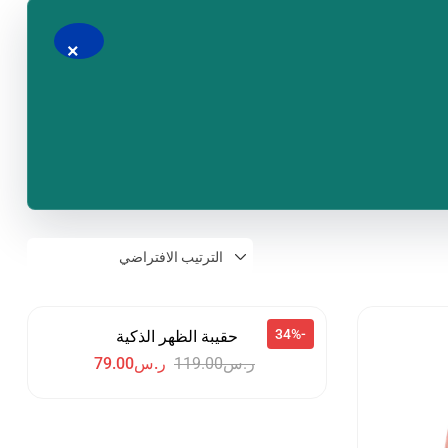
×
-34%
حقيبة الظهر الذكية
ر.س
119.00
ر.س
79.00