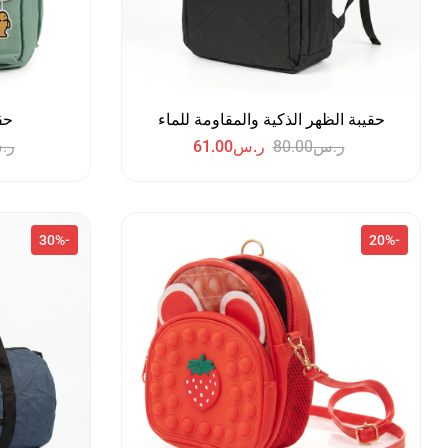
حقيبة الظهر الذكية والمقاومة للماء
حق
ر.س
80.00
ر.س
61.00
ر.
-30%
-20%