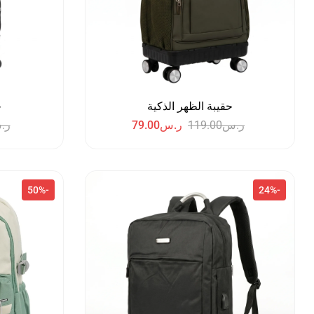
حقيبة الظهر الذكية
ح
ر.س
119.00
ر.س
79.00
ر.
-50%
-24%