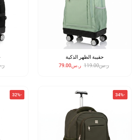
حقيبة الظهر الذكية
ح
ر.س
119.00
ر.س
79.00
ر.
-32%
-34%