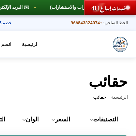
خدمات إبداع 4U
✉️ البريد الإلكتروني: info@ibdaa4u.com
الخط الساخن:
+966543824074
خصم 25%
الرئيسية
انضم إل
حقائب
الرئيسية
حقائب
التصنيفات
السعر
الوان
الت
أدوات
ر.س
0.00