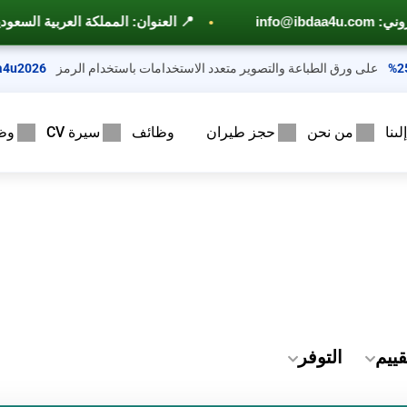
📍 العنوان: المملكة العربية السعودية - جازان - حي الشاطئ – مخطط 6 ــ شارع الأمير م
على ورق الطباعة والتصوير متعدد الاستخدامات باستخدام الرمز
a4u2026
ىنا
من نحن
حجز طيران
وظائف
سيرة CV
وظ
قييم
التوفر
متوفر