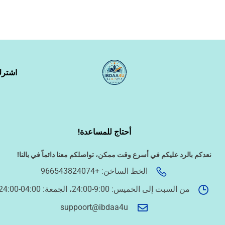
اشترك واح
الترجمة والبحوث
أحتاج للمساعدة!
نعدكم بالرد عليكم في أسرع وقت ممكن،
تواصلكم معنا دائماً في بالنا!
الطباعة والأدوات المكتبية
الخط الساخن: +966543824074
من السبت إلى الخميس: 9:00-24:00، الجمعة: 04:00-24:00
حجز طيران
suppoort@ibdaa4u