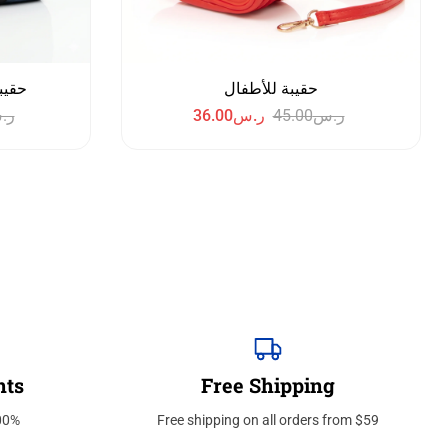
حقيبة للأطفال
حقيب
ر.س
45.00
ر.س
36.00
ر.
nts
Free Shipping
ure payment
Free shipping on all orders from $59
إبداع فور يو