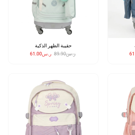
حقيبة الظهر الذكية
61
ر.س
89.90
ر.س
61.00