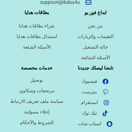
suppoort@ibdaa4u
‹
حجز طيران
ابداع فور يو
بطاقات هدايا
من نحن
شراء بطاقات هدايا
‹
التدريب
التقيمات والزيارات
استبدال بطاقات هدايا
حالة التشغيل
الأسئلة الشئعة
‹
الوظائف
الأسئلة الشائعة
تابعنا ليصلك جديدنا
خدمات مخصصة
‹
تصميم موقع/متجر/تطبيق
توصيل
فيسبوك
مرتجعات وشكاوي
بنترست
‹
سياسة ملف تعريف الارتباط
التسويق الإلكتروني
انستقرام
إخلاء مسؤلية
تيك توك
الشروط والأحكام
اسناب شات
‹
السيرة الذاتية وملفات التقديم